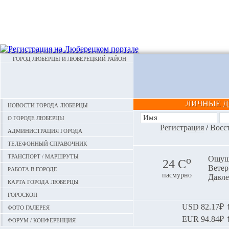
ГОРОД ЛЮБЕРЦЫ И ЛЮБЕРЕЦКИЙ РАЙОН
ЛИЧНЫЕ 
Новости города Люберцы
О городе Люберцы
Регистрация
/
Восс
Администрация города
Телефонный справочник
Транспорт / маршруты
o
Ощуща
24 С
Ветер:
Работа в городе
пасмурно
Давле
Карта города Люберцы
Гороскоп
Фото галерея
USD
82.17₽ ⬆
EUR
94.84₽ ⬆
Форум / конференция