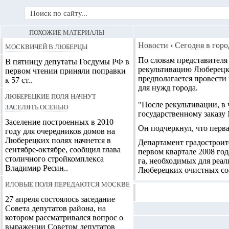
ПОХОЖИЕ МАТЕРИАЛЫ
Москвичей в Люберцы
Новости
›
Сегодня в горо
По словам представителя
В пятницу депутаты Госдумы РФ в
рекультивацию Люберецк
первом чтении приняли поправки
предполагается провести
к 57 ст..
для нужд города.
Люберецкие поля начнут
"После рекультивации, в 
заселять осенью
государственному заказу
Заселение построенных в 2010
Он подчеркнул, что перва
году для очередников домов на
Люберецких полях начнется в
Департамент градостроит
сентябре-октябре, сообщил глава
первом квартале 2008 го
столичного стройкомплекса
га, необходимых для реал
Владимир Ресин..
Люберецких очистных со
Иловые поля передаются Москве
27 апреля состоялось заседание
Совета депутатов района, на
котором рассматривался вопрос о
выражении Советом депутатов