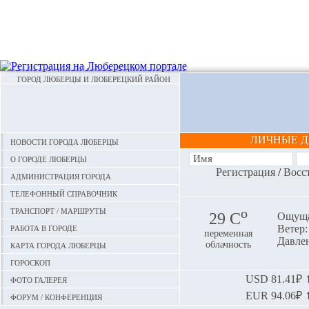
ГОРОД ЛЮБЕРЦЫ И ЛЮБЕРЕЦКИЙ РАЙОН
ЛИЧНЫЕ 
Новости города Люберцы
О городе Люберцы
Регистрация
/
Восс
Администрация города
Телефонный справочник
Транспорт / маршруты
o
29 С
Ощуща
Работа в городе
Ветер:
переменная
Давлен
Карта города Люберцы
облачность
Гороскоп
Фото галерея
USD
81.41₽ ⬆
EUR
94.06₽ ⬆
Форум / конференция