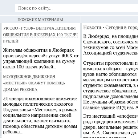
ПОХОЖИЕ МАТЕРИАЛЫ
УК ООО «ГУЖФ» вернула жителям
Новости
›
Сегодня в горо
общежития в Люберцах 100 тысяч
В Люберцах, на площадке
рублей
Скочинского, состоялся м
техникумов со всей Моск
Жителям общежития в Люберцах
Ассоциацией студенчески
произведён пересчёт услуг ЖКХ от
управляющей компании на сумму
Студенты протестовали п
около 100 тысяч рублей..
комнаты в общаге – суще
вузов нагло обогащаются 
Молодежное движения
месяц лицам из иностран
«Местные» окажут помощь
студенты оказываются, в 
домам ребенка
студенческое общежитие,
подпольные домовладельц
21 января подмосковное движение
Не лучшим образом обсто
молодых политических экологов
главное здание ИГД им. 
Подмосковья «Местные», в рамках
социального направления своей
Это настоящий «апофеоз»
деятельности, начнет оказывать
рода предпринимателям. 
помощь областным детским домам
двери, могильные решетки
ребенка..
им. А.А. Скочинского до