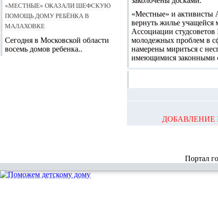
заколочены досками.
«Местные» оказали шефскую
«Местные» и активисты А
помощь Дому ребёнка в
вернуть жилье учащейся 
Малаховке
Ассоциации студсоветов 
Сегодня в Московской области
молодежных проблем в сф
восемь домов ребенка..
намерены мириться с нес
имеющимися законными ср
ДОБАВЛЕНИЕ 
Портал г