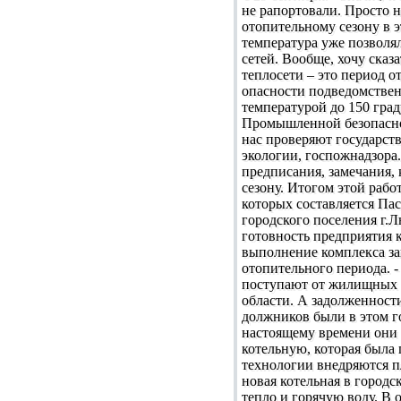
не рапортовали. Просто н
отопительному сезону в э
температура уже позволял
сетей. Вообще, хочу сказ
теплосети – это период 
опасности подведомственн
температурой до 150 град
Промышленной безопаснос
нас проверяют государств
экологии, госпожнадзора
предписания, замечания,
сезону. Итогом этой рабо
которых составляется Па
городского поселения г.
готовность предприятия к
выполнение комплекса за
отопительного периода. -
поступают от жилищных о
области. А задолженности
должников были в этом г
настоящему времени они 
котельную, которая была
технологии внедряются п
новая котельная в городс
тепло и горячую воду. В 