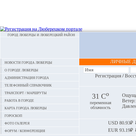
ГОРОД ЛЮБЕРЦЫ И ЛЮБЕРЕЦКИЙ РАЙОН
ЛИЧНЫЕ 
Новости города Люберцы
О городе Люберцы
Регистрация
/
Восс
Администрация города
Телефонный справочник
Транспорт / маршруты
o
31 С
Ощуща
Работа в городе
Ветер: 
переменная
Давлен
Карта города Люберцы
облачность
Гороскоп
Фото галерея
USD
80.93₽ ⬇
EUR
93.19₽ ⬇
Форум / конференция