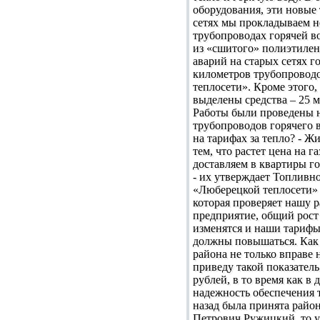
оборудования, эти новые
сетях мы прокладываем н
трубопроводах горячей в
из «сшитого» полиэтилена
аварий на старых сетях 
километров трубопроводо
теплосети». Кроме этого
выделены средства – 25 
Работы были проведены н
трубопроводов горячего в
на тарифах за тепло? - Ж
тем, что растет цена на г
доставляем в квартиры го
- их утверждает Топливно
«Люберецкой теплосети» 
которая проверяет нашу р
предприятие, общий рост 
изменятся и наши тарифы.
должны повышаться. Как в
района не только вправе
приведу такой показатель
рублей, в то время как в
надежность обеспечения т
назад была принята райо
Петрович Ружицкий, то у