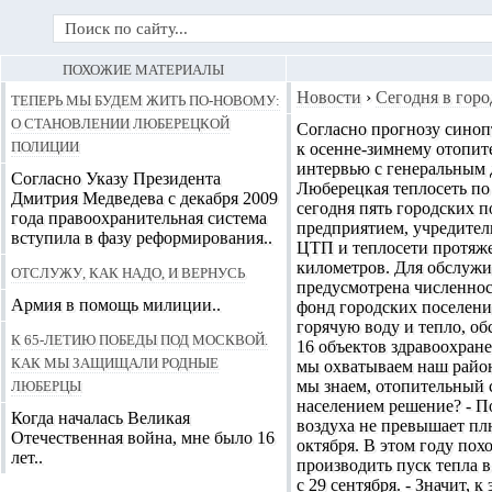
ПОХОЖИЕ МАТЕРИАЛЫ
Теперь мы будем жить по-новому:
Новости
›
Сегодня в горо
о становлении люберецкой
Согласно прогнозу синопт
полиции
к осенне-зимнему отопит
интервью с генеральным 
Согласно Указу Президента
Люберецкая теплосеть по 
Дмитрия Медведева с декабря 2009
сегодня пять городских 
года правоохранительная система
предприятием, учредитель
вступила в фазу реформирования..
ЦТП и теплосети протяжен
километров. Для обслужи
Отслужу, как надо, и вернусь
предусмотрена численнос
Армия в помощь милиции..
фонд городских поселени
горячую воду и тепло, об
К 65-летию победы под Москвой.
16 объектов здравоохране
Как мы защищали родные
мы охватываем наш район
Люберцы
мы знаем, отопительный 
населением решение? - По
Когда началась Великая
воздуха не превышает пл
Отечественная война, мне было 16
октября. В этом году по
лет..
производить пуск тепла в
с 29 сентября. - Значит,