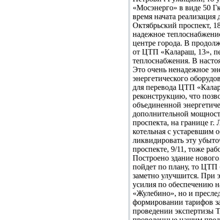
«Мосэнерго» в виде 50 Гк
время начата реализация
Октябрьский проспект, 18
надежное теплоснабжение
центре города. В продол
от ЦТП «Калараш, 13», п
теплоснабжения. В насто
Это очень ненадежное эн
энергетического оборудов
для перевода ЦТП «Калар
реконструкцию, что позв
объединенной энергетиче
дополнительной мощности
проспекта, на границе г.
котельная с устаревшим 
ликвидировать эту убыто
проспекте, 9/11, тоже ра
Построено здание нового
пойдет по плану, то ЦТП 
заметно улучшится. При 
усилия по обеспечению н
«Жулебино», но и пресле
формировании тарифов за 
проведении экспертизы Т
проведенные нашим предп