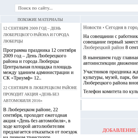
ПОХОЖИЕ МАТЕРИАЛЫ
12 сентября 2009 год – День
Новости
›
Сегодня в горо
Люберецкого района и города
На совещании с работника
Люберцы
совещание первый замест
Люберецкий район
8 сен
Программа праздника 12 сентября
2009 год – День Люберецкого
В нынешнем году главная
района и города Люберцы
автоинспекции движение т
Центральная площадка площадь
Участников праздника жд
между зданием администрации и
культуры, музей, парк, б
СК «Триумф» 12..
Люберецкого района внов
22 сентября в Люберецком районе
Телефон комитета по куль
проходит акция «День без
автомобиля 2016»
В Люберецком районе, 22
сентября, проходит ежегодная
акция «День без автомобиля», в
ходе которой автолюбителям
ДОБАВЛЕНИЕ 
предлагается отказаться от поездок
на личном транспорте..