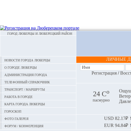
ГОРОД ЛЮБЕРЦЫ И ЛЮБЕРЕЦКИЙ РАЙОН
ЛИЧНЫЕ 
Новости города Люберцы
О городе Люберцы
Регистрация
/
Восс
Администрация города
Телефонный справочник
Транспорт / маршруты
o
Ощуща
24 С
Ветер:
Работа в городе
пасмурно
Давле
Карта города Люберцы
Гороскоп
Фото галерея
USD
82.17₽ ⬆
EUR
94.84₽ ⬆
Форум / конференция