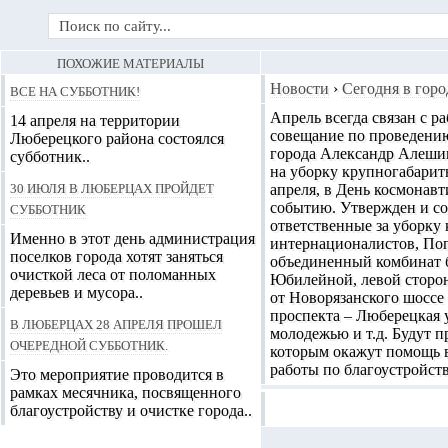
ПОХОЖИЕ МАТЕРИАЛЫ
Все на субботник!
Новости
›
Сегодня в горо
Апрель всегда связан с р
14 апреля на территории
совещание по проведению
Люберецкого района состоялся
города Александр Алешин
субботник..
на уборку крупногабаритн
30 июля в Люберцах пройдет
апреля, в День космонав
субботник
событию. Утвержден и со
ответственные за уборку
Именно в этот день администрация
интернационалистов, Поп
поселков города хотят заняться
объединенный комбинат б
очисткой леса от поломанных
Юбилейной, левой сторон
деревьев и мусора..
от Новорязанского шоссе
проспекта – Люберецкая 
В Люберцах 28 апреля прошел
молодежью и т.д. Будут п
очередной субботник.
которым окажут помощь в
работы по благоустройст
Это мероприятие проводится в
рамках месячника, посвященного
благоустройству и очистке города..