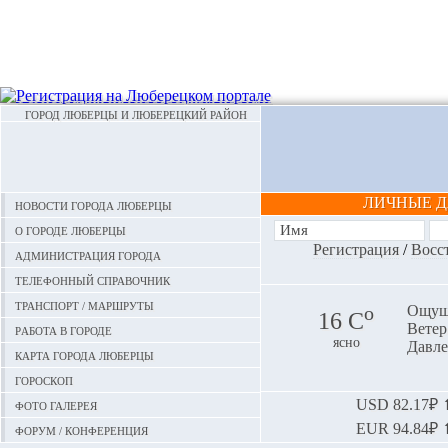
ГОРОД ЛЮБЕРЦЫ И ЛЮБЕРЕЦКИЙ РАЙОН
ЛИЧНЫЕ 
Новости города Люберцы
О городе Люберцы
Регистрация
/
Восс
Администрация города
Телефонный справочник
Транспорт / маршруты
o
Ощуща
16 С
Ветер:
Работа в городе
ясно
Давле
Карта города Люберцы
Гороскоп
Фото галерея
USD
82.17₽ ⬆
EUR
94.84₽ ⬆
Форум / конференция