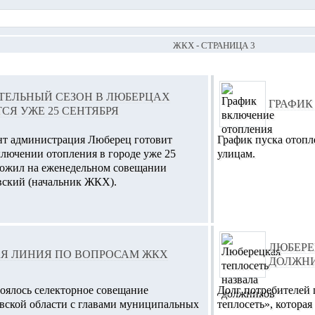
ЖКХ - СТРАНИЦА 3
ТЕЛЬНЫЙ СЕЗОН В ЛЮБЕРЦАХ
ГРАФИК
СЯ УЖЕ 25 СЕНТЯБРЯ
нт администрация Люберец готовит
График пуска отопл
ключении отопления в городе уже 25
улицам.
оложил на еженедельном совещании
вский (начальник ЖКХ).
ЛЮБЕРЕ
АЯ ЛИНИЯ ПО ВОПРОСАМ ЖКХ
ДОЛЖН
тоялось селекторное совещание
Долг потребителей
вской области с главами муниципальных
теплосеть», котора