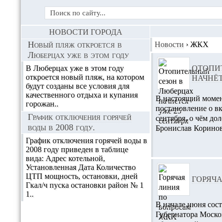
НОВОСТИ ГОРОДА
Новый пляж откроется в
Новости
›
ЖКХ
Люберцах уже в этом году
В Люберцах уже в этом году
ОТОПИ
откроется новый пляж, на котором
НАЧНЁТ
будут созданы все условия для
качественного отдыха и купания
В настоящий моме
горожан..
постановление о в
График отключения горячей
сентября, о чём д
воды в 2008 году.
Бронислав Корино
График отключения горячей воды в
2008 году приведен в таблице
вида: Адрес котельной,
Установленная Дата Количество
ЦТП мощность, остановки, дней
ГОРЯЧ
Гкал/ч пуска остановки район № 1
1..
В начале июня сос
Губернатора Моско