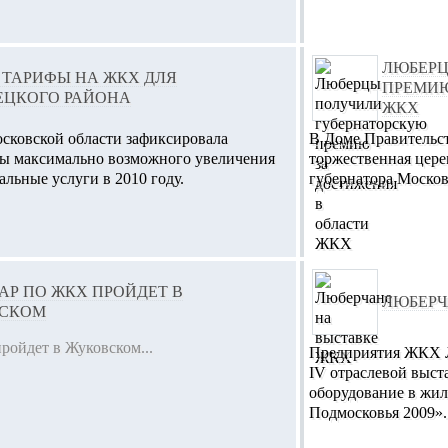
ЛЮБЕРЦ
 ТАРИФЫ НА ЖКХ ДЛЯ
ПРЕМИЮ
ЕЦКОГО РАЙОНА
ЖКХ
ковской области зафиксировала
В Доме Правительст
ы максимально возможного увеличения
торжественная цер
льные услуги в 2010 году.
губернатора Московс
Р ПО ЖКХ ПРОЙДЕТ В
ЛЮБЕРЧ
СКОМ
ойдет в Жуковском...
Предприятия ЖКХ Л
IV отраслевой выст
оборудование в жи
Подмосковья 2009».