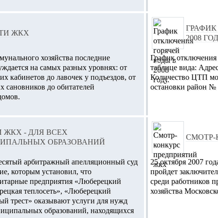
ГРАФИК
ТИ ЖКХ
2008 ГОД
унального хозяйства последние
График отключения 
уждается на самых разных уровнях: от
таблице вида: Адре
х кабинетов до лавочек у подъездов, от
Количество ЦТП мощ
х сановников до обитателей
остановки район № 
домов.
 ЖКХ - ДЛЯ ВСЕХ
СМОТР-
ИПАЛЬНЫХ ОБРАЗОВАНИЙ
десятый арбитражный апелляционный суд
25 октября 2007 го
ие, которым установил, что
пройдет заключител
итарные предприятия «Люберецкий
среди работников 
рецкая теплосеть», «Люберецкий
хозяйства Московско
й трест» оказывают услуги для нужд
ниципальных образований, находящихся