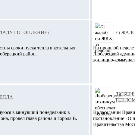
 ДАДУТ ОТОПЛЕНИЕ?
75 ЖАЛ
стны сроки пуска тепла в котельных,
На прошлой неделе 
берецкий район.
Люберецкой админи
жилищно-коммунал
ЛЮБЕРЕ
ТЕПЛА
ТЕПЛО
шуюся в минувший понедельник в
На заседании Прави
на, провел глава района и города В.
постановление «О п
Правительства Моск