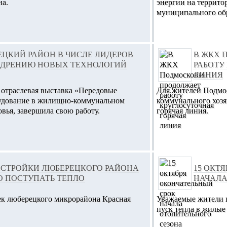
на.
энергии на террит
муниципального обр
ЦКИЙ РАЙОН В ЧИСЛЕ ЛИДЕРОВ
В ЖКХ 
ЕДРЕНИЮ НОВЫХ ТЕХНОЛОГИЙ
РАБОТУ
ЛИНИЯ
 отраслевая выставка «Передовые
Для жителей Подмо
рудование в жилищно-коммунальном
коммунального хозя
вья, завершила свою работу.
горячая линия.
ОСТРОЙКИ ЛЮБЕРЕЦКОГО РАЙОНА
15 ОКТ
О ПОСТУПАТЬ ТЕПЛО
НАЧАЛА
к люберецкого микрорайона Красная
Уважаемые жители г
пуск тепла в жилые