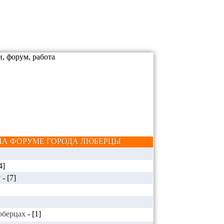
А ФОРУМЕ ГОРОДА ЛЮБЕРЦЫ
4]
?
-
[7]
Люберцах
-
[1]