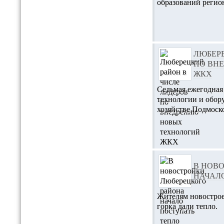
образований регио
ЛЮБЕРЕ
ПО ВН
ЖКХ
Седьмая ежегодная
технологии и обо
хозяйстве Подмоско
В НОВ
НАЧАЛ
Жителям новострое
горка дали тепло.