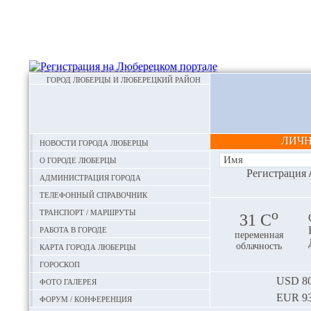
ГОРОД ЛЮБЕРЦЫ И ЛЮБЕРЕЦКИЙ РАЙОН
ЛИЧ
Новости города Люберцы
О городе Люберцы
Регистрация
Администрация города
Телефонный справочник
Транспорт / маршруты
o
31 С
Работа в городе
переменная
Карта города Люберцы
облачность
Гороскоп
Фото галерея
USD
80
EUR
93
Форум / конференция