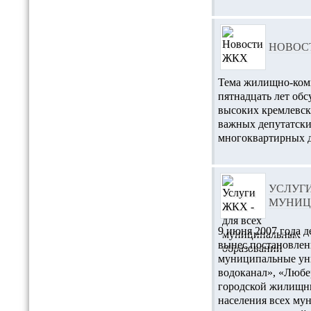
НОВОС
Тема жилищно-комм
пятнадцать лет обс
высоких кремлевски
важных депутатски
многоквартирных 
УСЛУГИ
МУНИЦ
9 июня 2007 года 
вынес постановлен
муниципальные ун
водоканал», «Любе
городской жилищны
населения всех му