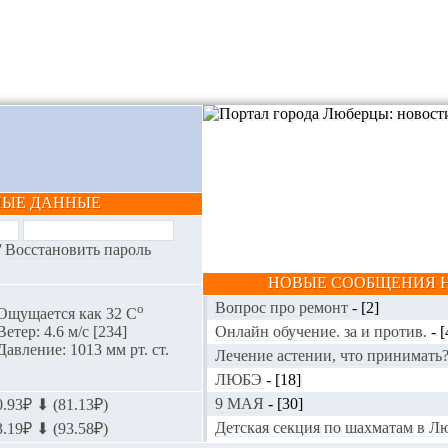
НЫЕ ДАННЫЕ
/
Восстановить пароль
НОВЫЕ СООБЩЕНИЯ Н
Вопрос про ремонт
-
[2]
o
Ощущается как 32 С
Онлайн обучение. за и против.
-
[
Ветер: 4.6 м/с [234]
Давление: 1013 мм рт. ст.
Лечение астении, что принимать
ЛЮБЭ
-
[18]
9 МАЯ
-
[30]
.93₽ ⬇ (81.13₽)
Детская секция по шахматам в 
.19₽ ⬇ (93.58₽)