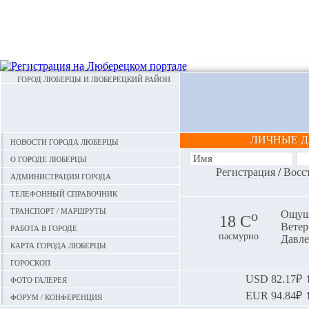
ГОРОД ЛЮБЕРЦЫ И ЛЮБЕРЕЦКИЙ РАЙОН
ЛИЧНЫЕ 
Новости города Люберцы
О городе Люберцы
Регистрация
/
Восс
Администрация города
Телефонный справочник
Транспорт / маршруты
o
Ощуща
18 С
Ветер:
Работа в городе
пасмурно
Давле
Карта города Люберцы
Гороскоп
Фото галерея
USD
82.17₽ ⬆
EUR
94.84₽ ⬆
Форум / конференция