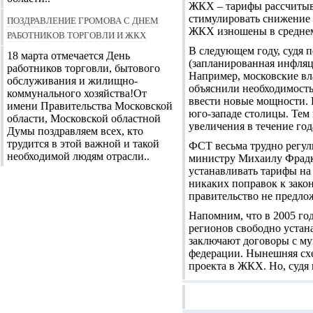
ЖКХ – тарифы рассчитыва
Поздравление Громова с Днем
стимулировать снижение
ЖКХ изношены в среднем 
работников торговли и ЖКХ
В следующем году, судя п
18 марта отмечается День
(запланированная инфляци
работников торговли, бытового
Например, московские вл
обслуживания и жилищно-
объяснили необходимост
коммунального хозяйства!От
ввести новые мощности. 
имени Правительства Московской
юго-западе столицы. Тем
области, Московской областной
увеличения в течение год
Думы поздравляем всех, кто
трудится в этой важной и такой
ФСТ весьма трудно регул
необходимой людям отрасли..
министру Михаилу Фрадк
устанавливать тарифы на
никаких поправок к зако
правительство не предло
Напомним, что в 2005 го
регионов свободно устан
заключают договоры с му
федерации. Нынешняя сх
проекта в ЖКХ. Но, судя 