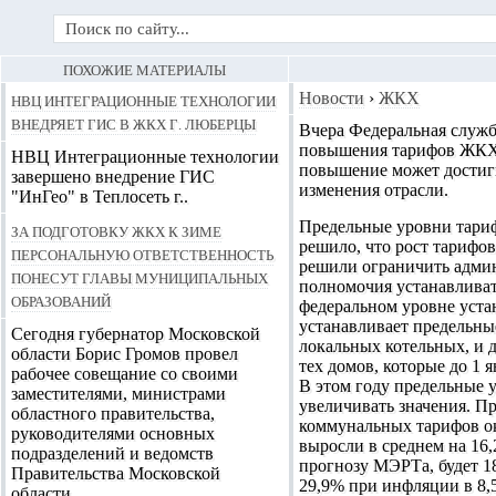
ПОХОЖИЕ МАТЕРИАЛЫ
НВЦ Интеграционные технологии
Новости
›
ЖКХ
внедряет ГИС в ЖКХ г. Люберцы
Вчера Федеральная служб
повышения тарифов ЖКХ в
НВЦ Интеграционные технологии
повышение может достигн
завершено внедрение ГИС
изменения отрасли.
"ИнГео" в Теплосеть г..
Предельные уровни тариф
За подготовку ЖКХ к зиме
решило, что рост тарифо
персональную ответственность
решили ограничить админ
понесут главы муниципальных
полномочия устанавливат
образований
федеральном уровне уста
устанавливает предельны
Сегодня губернатор Московской
локальных котельных, и 
области Борис Громов провел
тех домов, которые до 1 
рабочее совещание со своими
В этом году предельные 
заместителями, министрами
увеличивать значения. Пр
областного правительства,
коммунальных тарифов ок
руководителями основных
выросли в среднем на 16,
подразделений и ведомств
прогнозу МЭРТа, будет 1
Правительства Московской
29,9% при инфляции в 8,5
области..