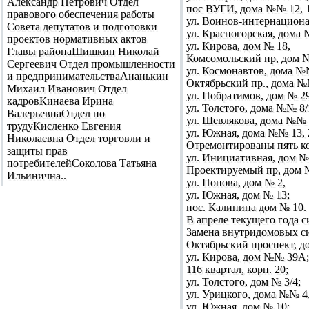
Александр Петрович Отдел
пос ВУГИ, дома №№ 12, 1
правового обеспечения работы
ул. Воинов-интернациона
Совета депутатов и подготовки
ул. Красногорская, дома №№
проектов нормативных актов
ул. Кирова, дом № 18,
Главы районаШишкин Николай
Комсомольский пр, дом №
Сергеевич Отдел промышленности
ул. Космонавтов, дома №№
и предпринимательстваАнанькин
Октябрьский пр., дома №
Михаил Иванович Отдел
ул. Побратимов, дом № 2
кадровКинаева Ирина
ул. Толстого, дома №№ 8/1
ВалерьевнаОтдел по
ул. Шевлякова, дома №№ 
трудуКисленко Евгения
ул. Южная, дома №№ 13, 
Николаевна Отдел торговли и
Отремонтированы пять к
защиты прав
ул. Инициативная, дом №
потребителейСоколова Татьяна
Проектируемый пр, дом №
Ильинична..
ул. Попова, дом № 2,
ул. Южная, дом № 13;
пос. Калинина дом № 10.
В апреле текущего года
Замена внутридомовых си
Октябрьский проспект, до
ул. Кирова, дом №№ 39А;
116 квартал, корп. 20;
ул. Толстого, дом № 3/4;
ул. Урицкого, дома №№ 4,
ул. Южная, дом № 10;