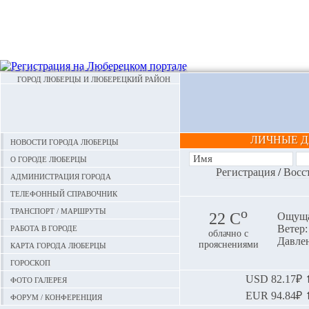
ГОРОД ЛЮБЕРЦЫ И ЛЮБЕРЕЦКИЙ РАЙОН
ЛИЧНЫЕ 
Новости города Люберцы
О городе Люберцы
Регистрация
/
Восс
Администрация города
Телефонный справочник
Транспорт / маршруты
o
22 С
Ощуща
Работа в городе
Ветер:
облачно с
Давлен
Карта города Люберцы
прояснениями
Гороскоп
Фото галерея
USD
82.17₽ ⬆
EUR
94.84₽ ⬆
Форум / конференция