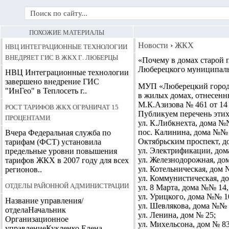
ПОХОЖИЕ МАТЕРИАЛЫ
НВЦ Интеграционные технологии
Новости
›
ЖКХ
внедряет ГИС в ЖКХ г. Люберцы
«
Почему в домах старой 
Люберецкого муниципальн
НВЦ Интеграционные технологии
завершено внедрение ГИС
МУП «Люберецкий городс
"ИнГео" в Теплосеть г..
в жилых домах, отнесенн
М.К.Азизова № 461 от 14 
Рост тарифов ЖКХ ограничат 15
Публикуем перечень этих
процентами
ул. К.Либкнехта, дома №№
пос. Калинина, дома №№ 2, 4
Вчера Федеральная служба по
Октябрьским проспект, д
тарифам (ФСТ) установила
ул. Электрификации, дом
предельные уровни повышения
ул. Железнодорожная, дома 
тарифов ЖКХ в 2007 году для всех
ул. Котельническая, дом 
регионов..
ул. Коммунистическая, до
Отделы районной администрации
ул. 8 Марта, дома №№ 14, 1
ул. Урицкого, дома №№ 10 к.
Название управления/
ул. Шевлякова, дома №№ 4,
отделаНачальник
ул. Ленина, дом № 25;
Организационное
ул. Михельсона, дом № 8
управлениеКукленко Елена