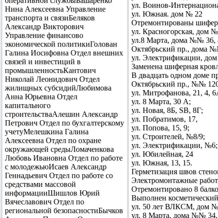
оперативной службыБашаренко
ул. Воинов-Интернациона
Нина Алексеевна Управление
ул. Южная. дом № 22
транспорта и связиБеляков
Отремонтированы шиферн
Александр Викторович
ул. Красногорская, дом №
Управление финансово
ул.8 Марта, дома №№ 36, 
экономической политикиГолован
Октябрьский пр., дома №
Галина Иосифовна Отдел внешних
ул. Электрификации, дом
связей и инвестиций в
Заменена шиферная кровл
промышленностьКантович
В двадцать одном доме п
Николай Леонидович Отдел
Октябрьский пр., №№ 120/1
жилищных субсидийЛюбимова
ул. Митрофанова, 21, 4, 6
Анна Юрьевна Отдел
ул. 8 Марта, 30 А;
капитального
ул. Новая, 8Б, SB, 8Г;
строительстваАлешин Александр
ул. Побратимов, 17,
Петрович Отдел по бухгалтерскому
ул. Попова, 15, 9;
учетуМелешкина Галина
ул. Строителей, №8/9;
Алексеевна Отдел по охране
ул. Электрификации, №6;
окружающей средыЛомаченкова
ул. Юбилейная, 24
Любовь Ивановна Отдел по работе
ул. Южная, 13, 15.
с молодежьюИсаев Александр
Герметизация швов стено
Геннадьевич Отдел по работе со
Электромонтажные работ
средствами массовой
Отремонтировано 8 балко
информацииШишлов Юрий
Выполнен косметический 
Вячеславович Отдел по
ул. 50 лет ВЛКСМ, дом №
региональной безопасностиБычков
ул. 8 Марта, дома №№ 34, 3