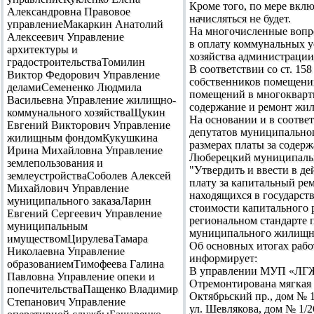
Кроме того, по мере вклю
Александровна Правовое
начисляться не будет.
управлениеМакаркин Анатолий
На многочисленные вопр
Алексеевич Управление
в оплату коммунальных 
архитектуры и
хозяйства администраци
градостроительстваТомилин
В соответствии со ст. 15
Виктор Федорович Управление
собственников помещений
деламиСемененко Людмила
помещений в многокварти
Васильевна Управление жилищно-
содержание и ремонт жил
коммунального хозяйстваЩукин
На основании и в соотв
Евгений Викторович Управление
депутатов муниципально
жилищным фондомКукушкина
размерах платы за содер
Ирина Михайловна Управление
Люберецкий муниципальны
землепользования и
"Утвердить и ввести в д
землеустройстваСоболев Алексей
плату за капитальный ре
Михайлович Управление
находящихся в государств
муниципального заказаЛарин
стоимости капитального 
Евгений Сергеевич Управление
региональном стандарте 
муниципальным
муниципального жилищно
имуществомЦирулеваТамара
Об основных итогах раб
Николаевна Управление
информирует:
образованиемТимофеева Галина
В управлении МУП «ЛГЖТ
Павловна Управление опеки и
Отремонтирована мягкая 
попечительстваПащенко Владимир
Октябрьский пр., дом № 1
Степанович Управление
ул. Шевлякова, дом № 1/2