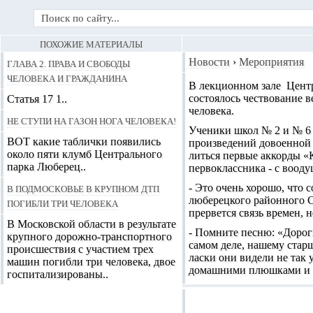
ПОХОЖИЕ МАТЕРИАЛЫ
Глава 2. Права и свободы
Новости
›
Мероприятия
человека и гражданина
В лекционном зале Цент
состоялось чествование 
Статья 17 1..
человека.
Не ступи на газон нога человека!
Ученики школ № 2 и № 6 
ВОТ какие таблички появились
произведений довоенной 
около пяти клумб Центрального
литься первые аккорды «
парка Люберец..
первоклассника - с воо
В Подмосковье в крупном ДТП
- Это очень хорошо, что 
люберецкого районного Со
погибли три человека
прервется связь времен, 
В Московской области в результате
- Помните песню: «Дороги
крупного дорожно-транспортного
самом деле, нашему стар
происшествия с участием трех
ласки они видели не так 
машин погибли три человека, двое
домашними плюшками и в
госпитализированы..