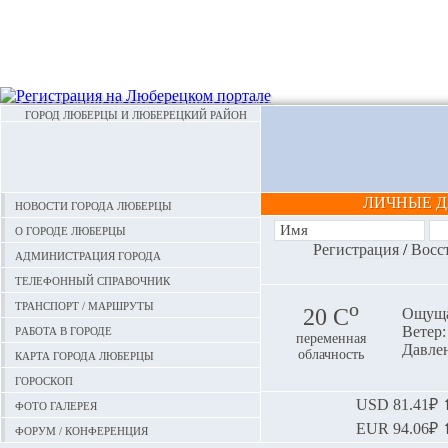
ГОРОД ЛЮБЕРЦЫ И ЛЮБЕРЕЦКИЙ РАЙОН
ЛИЧНЫЕ 
Новости города Люберцы
О городе Люберцы
Регистрация
/
Восс
Администрация города
Телефонный справочник
Транспорт / маршруты
o
20 С
Ощуща
Работа в городе
Ветер:
переменная
Давлен
Карта города Люберцы
облачность
Гороскоп
Фото галерея
USD
81.41₽ ⬆
EUR
94.06₽ ⬆
Форум / конференция