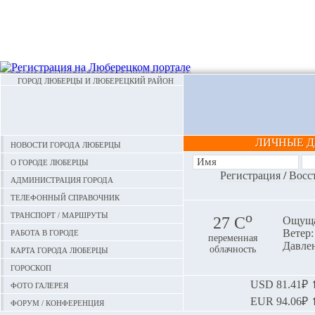
ГОРОД ЛЮБЕРЦЫ И ЛЮБЕРЕЦКИЙ РАЙОН
ЛИЧНЫЕ 
Новости города Люберцы
О городе Люберцы
Регистрация
/
Восс
Администрация города
Телефонный справочник
Транспорт / маршруты
o
27 С
Ощуща
Работа в городе
Ветер:
переменная
Давлен
Карта города Люберцы
облачность
Гороскоп
Фото галерея
USD
81.41₽ ⬆
EUR
94.06₽ ⬆
Форум / конференция