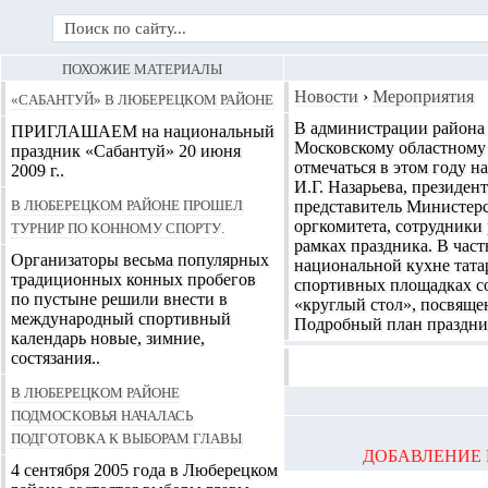
ПОХОЖИЕ МАТЕРИАЛЫ
«Сабантуй» в Люберецком районе
Новости
›
Мероприятия
В администрации района 
ПРИГЛАШАЕМ на национальный
Московскому областному 
праздник «Сабантуй» 20 июня
отмечаться в этом году 
2009 г..
И.Г. Назарьева, президе
В Люберецком районе прошел
представитель Министерс
турнир по конному спорту.
оргкомитета, сотрудники
рамках праздника. В част
Организаторы весьма популярных
национальной кухне татар
традиционных конных пробегов
спортивных площадках со
по пустыне решили внести в
«круглый стол», посвящ
международный спортивный
Подробный план праздник
календарь новые, зимние,
состязания..
В Люберецком районе
Подмосковья началась
подготовка к выборам главы
ДОБАВЛЕНИЕ 
4 сентября 2005 года в Люберецком