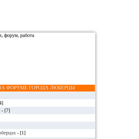
А ФОРУМЕ ГОРОДА ЛЮБЕРЦЫ
4]
?
-
[7]
Люберцах
-
[1]