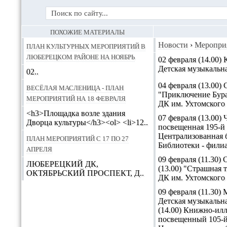
ПОХОЖИЕ МАТЕРИАЛЫ
План культурных мероприятий в
Новости
›
Меропри
Люберецком районе на ноябрь
02 февраля (14.00)
Детская музыкальн
02..
04 февраля (13.00)
Весёлая масленица - план
"Приключение Бур
мероприятий на 18 февраля
ДК им. Ухтомского
<h3>Площадка возле здания
07 февраля (13.00
Дворца культуры</h3><ol> <li>12..
посвещенная 195-й
Централизованная б
План мероприятий с 17 по 27
Библиотеки - фили
апреля
09 февраля (11.30) 
ЛЮБЕРЕЦКИЙ ДК,
(13.00) "Страшная 
ОКТЯБРЬСКИЙ ПРОСПЕКТ, Д..
ДК им. Ухтомского
09 февраля (11.30
Детская музыкальн
(14.00) Книжно-ил
посвещенный 105-й