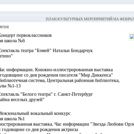
ПЛАН КУЛЬТУРНЫХ МЕРОПРИЯТИЙ НА ФЕВРА
ятия
 Концерт первоклассников
ая школа №6
 Спектакль театра "Бэмей" Натальи Бондарчук
атино"
) Час информации. Книжно-иллюстрированная выставка
 годовщине со дня рождения писателя "Мир Диккенса"
иблиотечная система, Центральная районная библиотека,
алы №1-13
Спектакль "Белого театра" г. Санкт-Петербург
тайна веселых друзей"
) Межзональный вокальный конкурс
ая школа №1
люстрированная выставка. Час информации "Звезда Любови Орл
 годовщине со дня рождения актрисы