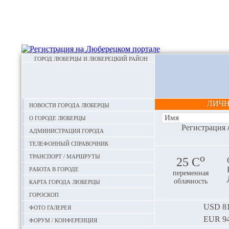
ГОРОД ЛЮБЕРЦЫ И ЛЮБЕРЕЦКИЙ РАЙОН
ЛИЧ
Новости города Люберцы
О городе Люберцы
Регистрация
Администрация города
Телефонный справочник
Транспорт / маршруты
o
25 С
Работа в городе
переменная
Карта города Люберцы
облачность
Гороскоп
Фото галерея
USD
81
EUR
94
Форум / конференция