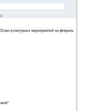
ЛЬ
овой"