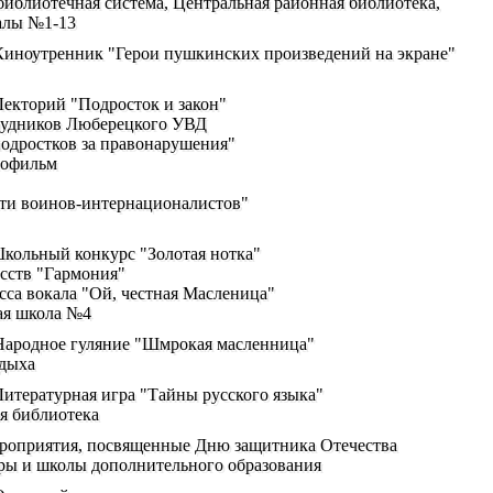
иблиотечная система, Центральная районная библиотека,
алы №1-13
 Киноутренник "Герои пушкинских произведений на экране"
 Лекторий "Подросток и закон"
рудников Люберецкого УВД
подростков за правонарушения"
нофильм
яти воинов-интернационалистов"
Школьный конкурс "Золотая нотка"
усств "Гармония"
асса вокала "Ой, честная Масленица"
ая школа №4
 Народное гуляние "Шмрокая масленница"
тдыха
 Литературная игра "Тайны русского языка"
я библиотека
Мероприятия, посвященные Дню защитника Отечества
ры и школы дополнительного образования