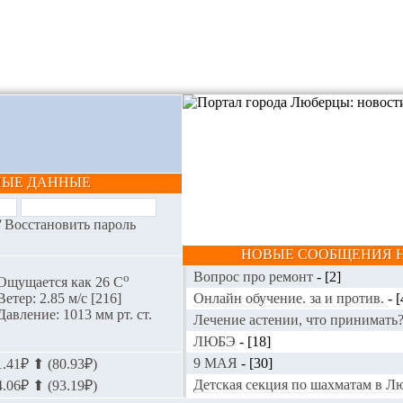
НЫЕ ДАННЫЕ
/
Восстановить пароль
НОВЫЕ СООБЩЕНИЯ Н
Вопрос про ремонт
-
[2]
o
Ощущается как 26 С
Онлайн обучение. за и против.
-
[
Ветер: 2.85 м/с [216]
Давление: 1013 мм рт. ст.
Лечение астении, что принимать
ЛЮБЭ
-
[18]
9 МАЯ
-
[30]
.41₽ ⬆ (80.93₽)
Детская секция по шахматам в 
.06₽ ⬆ (93.19₽)