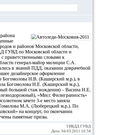
 района
щенные
родов и районов Московской области,
ДД ГУВД по Московской области и
 с приветственными словами к
ласти генерал-майор милиции С.А.
ались в знаний ПДД, оказании доврачебной
чшее дизайнерское оформление
 Богомолова Н.В. (Каширский м.р.), в
а Богомолова Н.Е. (Каширский м.р.),
амый большой стаж вождения) – Васина Н.Е.
. Железнодорожный), «Мисс Филигранность»
солютном зачете 3-е место заняла
Томилова М.А.
(Люберецкий м.р.). По
вский» на концерт, по окончании
учены памятные призы.
ГИБДД ГУВД
Дата: 04.03.2011 10:54