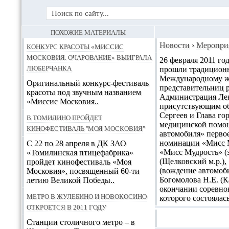
ПОХОЖИЕ МАТЕРИАЛЫ
Конкурс красоты «Миссис
Новости
›
Меропри
Московия. Очарование» выиграла
26 февраля 2011 го
люберчанка
прошли традиционн
Международному же
Оригинальный конкурс-фестиваль
представительниц 
красоты под звучным названием
Администрация Лен
«Миссис Московия..
присутствующим об
Сергеев и Глава го
В Томилино пройдет
медицинской помощ
кинофестиваль ''Моя Московия"
автомобиля» первое
номинации «Мисс М
С 22 по 28 апреля в ДК ЗАО
«Мисс Мудрость» (з
«Томилинская птицефабрика»
(Щелковский м.р.),
пройдет кинофестиваль «Моя
(вождение автомоби
Московия», посвященный 60-ти
Богомолова Н.Е. (Ка
летию Великой Победы..
окончании соревно
Метро в Жулебино и Новокосино
которого состояла
откроется в 2011 году
Станции столичного метро – в