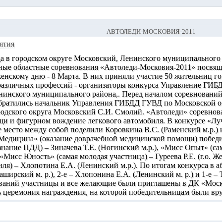
АВТОЛЕДИ-МОСКОВИЯ-2011
ятия
да в городском округе Московский, Ленинского муниципального
ые областные соревнования «Автоледи-Московия-2011» посвя
нскому дню - 8 Марта. В них приняли участие 50 жительниц го
различных профессий - организаторы конкурса Управление ГИБ
инского муниципального района,. Перед началом соревнований
ратились начальник Управления ГИБДД ГУВД по Московской об
родского округа Московский С.И. Смолий. «Автоледи» соревнов
и и фигурном вождение легкового автомобиля. В конкурсе «Лу
 место между собой поделили Коровкина В.С. (Раменский м.р.) и
едицина» (оказание доврачебной медицинской помощи) победил
нание ПДД) – Зиначева Т.Е. (Ногинский м.р.), «Мисс Опыт» (с
 «Мисс Юность» (самая молодая участница) – Гуреева Р.Е. (г.о
ля) – Хлопотина Е.А. (Ленинский м.р.). По итогам конкурса в аб
ширский м. р.), 2-е – Хлопонина Е.А. (Ленинский м. р.) и 1-е –
ваний участницы и все желающие были приглашены в ДК «Моско
сь церемония награждения, на которой победительницам были вр