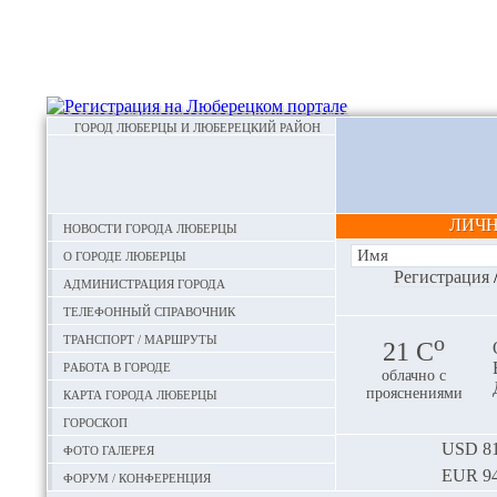
ГОРОД ЛЮБЕРЦЫ И ЛЮБЕРЕЦКИЙ РАЙОН
ЛИЧ
Новости города Люберцы
О городе Люберцы
Регистрация
Администрация города
Телефонный справочник
Транспорт / маршруты
o
21 С
Работа в городе
облачно с
Карта города Люберцы
прояснениями
Гороскоп
Фото галерея
USD
81
EUR
94
Форум / конференция