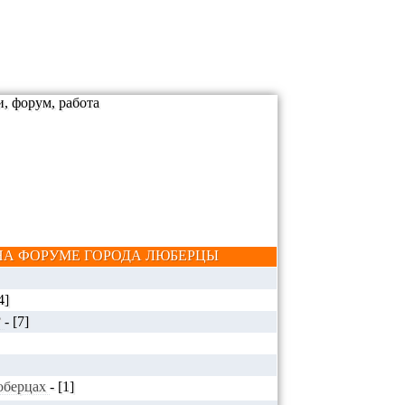
А ФОРУМЕ ГОРОДА ЛЮБЕРЦЫ
4]
?
-
[7]
Люберцах
-
[1]