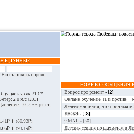
НЫЕ ДАННЫЕ
/
Восстановить пароль
НОВЫЕ СООБЩЕНИЯ Н
Вопрос про ремонт
-
[2]
o
Ощущается как 21 С
Онлайн обучение. за и против.
-
[
Ветер: 2.8 м/с [233]
Давление: 1012 мм рт. ст.
Лечение астении, что принимать
ЛЮБЭ
-
[18]
9 МАЯ
-
[30]
.41₽ ⬆ (80.93₽)
Детская секция по шахматам в 
.06₽ ⬆ (93.19₽)