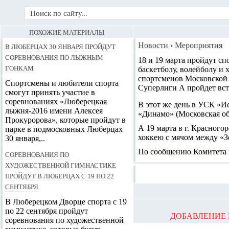
ПОХОЖИЕ МАТЕРИАЛЫ
В Люберцах 30 января пройдут
Новости
›
Мероприятия
соревнования по лыжным
18 и 19 марта пройдут
сп
гонкам
баскетболу, волейболу и 
спортсменов Московской 
Спортсмены и любители спорта
Суперлиги А пройдет вст
смогут принять участие в
соревнованиях «Люберецкая
В этот же день в УСК «И
лыжня-2016 имени Алексея
«Динамо» (Московская об
Прокуророва», которые пройдут в
А 19 марта в г. Красного
парке в подмосковных Люберцах
хоккею с мячом между «З
30 января,..
По сообщению Комитета п
Соревнования по
художественной гимнастике
пройдут в Люберцах с 19 по 22
сентября
В Люберецком Дворце спорта с 19
по 22 сентября пройдут
ДОБАВЛЕНИЕ 
соревнования по художественной