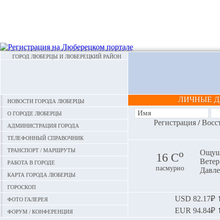
ГОРОД ЛЮБЕРЦЫ И ЛЮБЕРЕЦКИЙ РАЙОН
ЛИЧНЫЕ 
Новости города Люберцы
О городе Люберцы
Регистрация
/
Восс
Администрация города
Телефонный справочник
Транспорт / маршруты
o
Ощуща
16 С
Ветер:
Работа в городе
пасмурно
Давле
Карта города Люберцы
Гороскоп
Фото галерея
USD
82.17₽ ⬆
EUR
94.84₽ ⬆
Форум / конференция