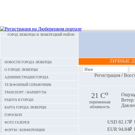
ГОРОД ЛЮБЕРЦЫ И ЛЮБЕРЕЦКИЙ РАЙОН
ЛИЧНЫЕ 
Новости города Люберцы
О городе Люберцы
Регистрация
/
Восс
Администрация города
Телефонный справочник
Транспорт / маршруты
o
21 С
Ощуща
Работа в городе
Ветер:
переменная
Давлен
Карта города Люберцы
облачность
Гороскоп
Фото галерея
USD
82.17₽ ⬆
EUR
94.84₽ ⬆
Форум / конференция