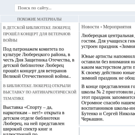
ПОХОЖИЕ МАТЕРИАЛЫ
В детской библиотеке Люберец
Новости
›
Мероприятия
прошёл концерт для ветеранов
Люберецкая центральная 
войны
гостям. Для учащихся ги
устроен праздник «Зимни
Под патронажем комитета по
культуре Люберецкого района, в
Юные артисты напомнили 
честь Дня Защитника Отечества, в
оставили без внимания н
детской библиотеке Люберец
каким мастерством дети п
прошёл концерт для ветеранов
К своему действию юные 
Великой Отечественной войны..
зимний праздник не обош
В библиотеке Люберец открыли
В конце представления го
выставку по антинаркотической
школы № 2 приготовили д
этот праздник запомнится
тематике
Огромное спасибо нашему
Выставка «Спорту – да,
воспитанников школы-инт
наркотикам – нет!» открыта в
Бутенко и Сергей Никола
детском отделе библиотеки
Черкашин.
Люберец, на ней представлен
широкий спектр книг и
иллюстраций по