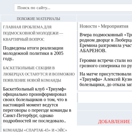
ПОХОЖИЕ МАТЕРИАЛЫ
Главная проблема для
Новости
›
Мероприятия
подмосковной молодежи —
Вчера подмосковный «Три
квартирный вопрос
родном дворце в Люберц
Еремина разгромила учас
Подведены итоги реализации
АБАРЕНОВ.
молодежной политики в 2005
году..
Героями встречи стали н
грозного соперника по ру
Баскетбольные секции в
Люберцах останутся и возможно
На матче присутствовали
«Триумфа» Алексей Кузне
появление новой команды
болельщики, до отказа з
Баскетбольный клуб «Триумф»
официально проинформировал
своих болельщиков о том, что в
настоящий момент ведутся
переговоры о переезде команды в
Санкт-Петербург, однако
подробностей не последовало..
ДОБАВЛЕНИЕ 
Команды «Спартак-45» и «Эйс»