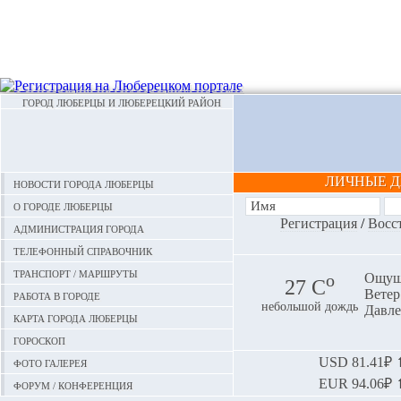
ГОРОД ЛЮБЕРЦЫ И ЛЮБЕРЕЦКИЙ РАЙОН
ЛИЧНЫЕ 
Новости города Люберцы
О городе Люберцы
Регистрация
/
Восс
Администрация города
Телефонный справочник
Транспорт / маршруты
o
Ощуща
27 С
Ветер:
Работа в городе
небольшой дождь
Давле
Карта города Люберцы
Гороскоп
Фото галерея
USD
81.41₽ ⬆
EUR
94.06₽ ⬆
Форум / конференция