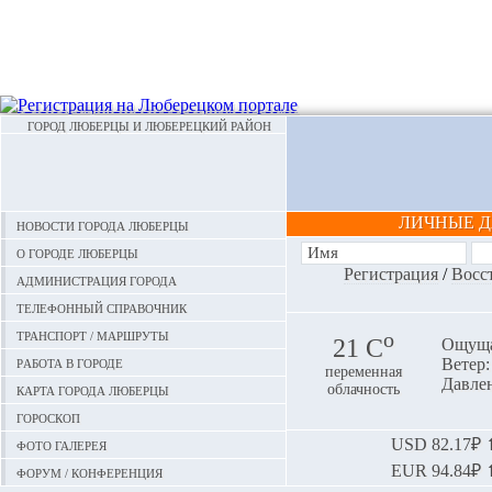
ГОРОД ЛЮБЕРЦЫ И ЛЮБЕРЕЦКИЙ РАЙОН
ЛИЧНЫЕ 
Новости города Люберцы
О городе Люберцы
Регистрация
/
Восс
Администрация города
Телефонный справочник
Транспорт / маршруты
o
21 С
Ощуща
Работа в городе
Ветер:
переменная
Давлен
Карта города Люберцы
облачность
Гороскоп
Фото галерея
USD
82.17₽ ⬆
EUR
94.84₽ ⬆
Форум / конференция