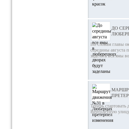
ДО СЕР
ЛЮБЕР
По словам главы о
середины августа 
заделать вся ямы в
МАРШР
ПРЕТЕ
Теперь стартовать 
Вертолетную улицу о