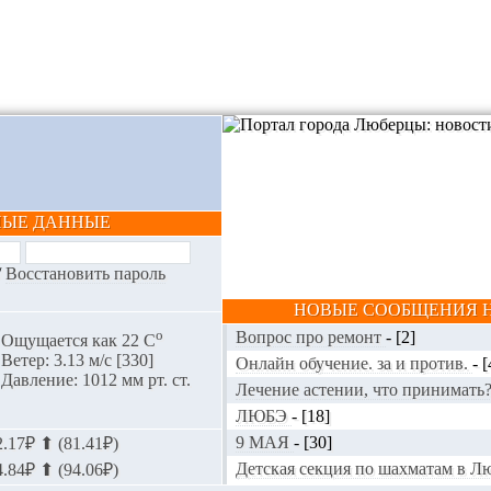
НЫЕ ДАННЫЕ
/
Восстановить пароль
НОВЫЕ СООБЩЕНИЯ Н
o
Вопрос про ремонт
-
[2]
Ощущается как 22 С
Ветер: 3.13 м/с [330]
Онлайн обучение. за и против.
-
[
Давление: 1012 мм рт. ст.
Лечение астении, что принимать
ЛЮБЭ
-
[18]
9 МАЯ
-
[30]
.17₽ ⬆ (81.41₽)
Детская секция по шахматам в 
.84₽ ⬆ (94.06₽)