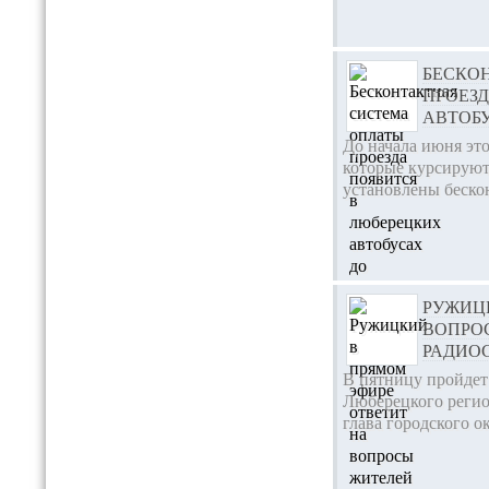
БЕСКО
ПРОЕЗ
АВТОБ
До начала июня это
которые курсируют
установлены бескон
РУЖИЦ
ВОПРО
РАДИО
В пятницу пройдет
Люберецкого регио
глава городского 