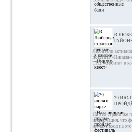
В ЛЮБЕ
РАЙОНЕ
Любители активног
посетить «Ниндзя-
ТРЦ «Орбита» в кон
29 ИЮЛ
ПРОЙД
На веб-страничке 
информация, что фе
июля, а вход на эт