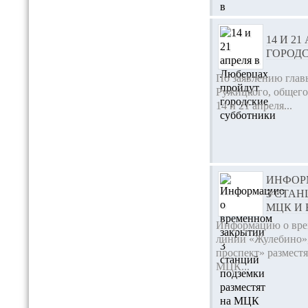
14 И 2
ГОРОД
По заявлению гла
Ружицкого, общего
14 и 21 апреля...
ИНФОР
3 СТАН
МЦК И 
Информацию о вре
линии «Жулебино»
проспект» разместя
МЦК...