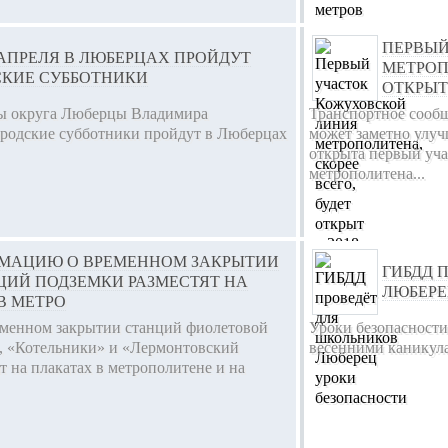
ПЕРВЫЙ
1 АПРЕЛЯ В ЛЮБЕРЦАХ ПРОЙДУТ
МЕТРОП
СКИЕ СУББОТНИКИ
ОТКРЫТ 
вы округа Люберцы Владимира
Транспортное сооб
родские субботники пройдут в Люберцах
может заметно улучш
открыта первый уч
метрополитена...
МАЦИЮ О ВРЕМЕННОМ ЗАКРЫТИИ
ГИБДД 
ЦИЙ ПОДЗЕМКИ РАЗМЕСТЯТ НА
ЛЮБЕРЕ
В МЕТРО
менном закрытии станций фиолетовой
Уроки безопасности
, «Котельники» и «Лермонтовский
весенними каникул
т на плакатах в метрополитене и на