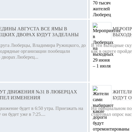
ЕДИНЫ АВГУСТА ВСЕ ЯМЫ В
МЕРОПР
ЕЦКИХ ДВОРАХ БУДУТ ЗАДЕЛАНЫ
ВЫХОДН
круга Люберцы, Владимира Ружицкого, до
В эти выходные ску
подрядные организации пообещали
как в округе пройд
о дворах Люберец...
УТ ДВИЖЕНИЯ №31 В ЛЮБЕРЦАХ
ЖИТЕЛИ
РПЕЛ ИЗМЕНЕНИЯ
БУДУТ 
движение будет в 6:50 утра. Приезжать на
На официальном по
н будет уже в 7:25....
стартовал опрос нас