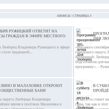
АНОНСЫ - СТРАНИЦА 3
ЯБРЯ РУЖИЦКИЙ ОТВЕТИТ НА
ПРОГРА
СЫ ГРАЖДАН В ЭФИРЕ МЕСТНОГО
ДНЯ ЛЮ
ы Люберец Владимира Ружицкого в эфире
«Восьмого сентября
 стало традицией...
городского округа 
особенный: Люберц
подготовили для в
программу», – Ружи
ИЛИНО И МАЛАХОВКЕ ОТКРОЮТ
В СУББ
 ОБЩЕСТВЕННЫЕ БАНИ
ПРОЙДЁ
вы округа Люберцы Владимира
18 августа станет 
айшее время в посёлках Малаховка и
сыра, так как в эт
крыты общественные бани...
фестиваль, на кото