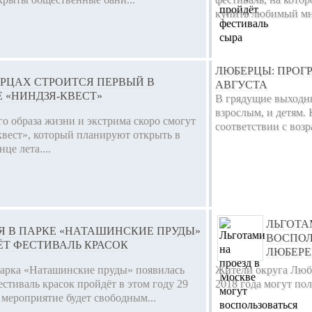
купить любимый мн
ЛЮБЕРЦЫ: ПРОГ
РЦАХ СТРОИТСЯ ПЕРВЫЙ В
АВГУСТА
 «НИНДЗЯ-КВЕСТ»
В грядущие выходны
взрослым, и детям.
о образа жизни и экстрима скоро смогут
соответствии с возра
квест», который планируют открыть в
це лета....
ЛЬГОТА
Я В ПАРКЕ «НАТАШИНСКИЕ ПРУДЫ»
ВОСПОЛ
ЁТ ФЕСТИВАЛЬ КРАСОК
ЛЮБЕРЕ
парка «Наташинские пруды» появилась
Жители округа Любе
стиваль красок пройдёт в этом году 29
2018 года могут пол
о мероприятие будет свободным...