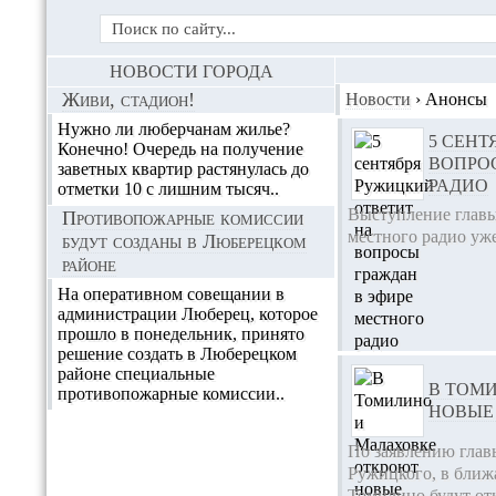
НОВОСТИ ГОРОДА
Живи, стадион!
Новости
›
Анонсы
Нужно ли люберчанам жилье?
5 СЕНТ
Конечно! Очередь на получение
ВОПРО
заветных квартир растянулась до
РАДИО
отметки 10 с лишним тысяч..
Выступление глав
Противопожарные комиссии
местного радио уже
будут созданы в Люберецком
районе
На оперативном совещании в
администрации Люберец, которое
прошло в понедельник, принято
решение создать в Люберецком
районе специальные
В ТОМ
противопожарные комиссии..
НОВЫЕ
По заявлению гла
Ружицкого, в ближ
Томилино будут от