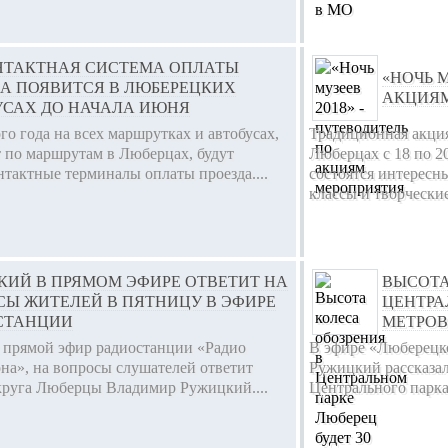
НТАКТНАЯ СИСТЕМА ОПЛАТЫ
«НОЧЬ М
ДА ПОЯВИТСЯ В ЛЮБЕРЕЦКИХ
АКЦИЯМ
УСАХ ДО НАЧАЛА ИЮНЯ
го года на всех маршрутках и автобусах,
Традиционная акция
 по маршрутам в Люберцах, будут
Люберцах с 18 по 2
тактные терминалы оплаты проезда....
состоятся интересн
классы и творческие 
КИЙ В ПРЯМОМ ЭФИРЕ ОТВЕТИТ НА
ВЫСОТА
СЫ ЖИТЕЛЕЙ В ПЯТНИЦУ В ЭФИРЕ
ЦЕНТРА
СТАНЦИИ
МЕТРОВ
 прямой эфир радиостанции «Радио
В эфире «Люберецк
на», на вопросы слушателей ответит
Ружицкий рассказал
округа Люберцы Владимир Ружицкий....
Центрального парка