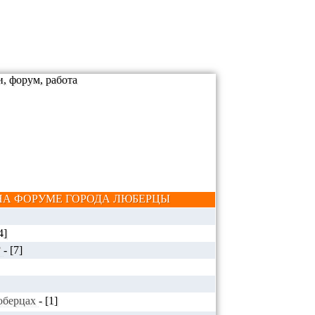
А ФОРУМЕ ГОРОДА ЛЮБЕРЦЫ
4]
?
-
[7]
Люберцах
-
[1]