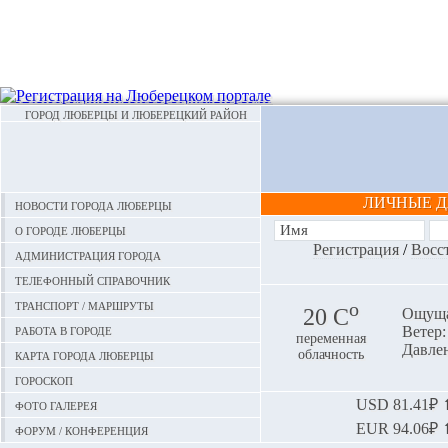
ГОРОД ЛЮБЕРЦЫ И ЛЮБЕРЕЦКИЙ РАЙОН
ЛИЧНЫЕ 
Новости города Люберцы
О городе Люберцы
Регистрация
/
Восс
Администрация города
Телефонный справочник
Транспорт / маршруты
o
20 С
Ощуща
Работа в городе
Ветер:
переменная
Давлен
Карта города Люберцы
облачность
Гороскоп
Фото галерея
USD
81.41₽ ⬆
EUR
94.06₽ ⬆
Форум / конференция