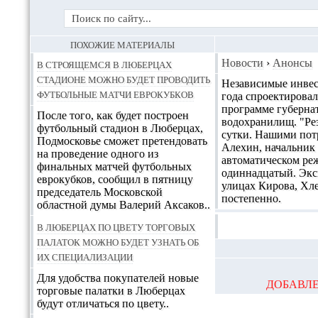
ПОХОЖИЕ МАТЕРИАЛЫ
В строящемся в Люберцах
Новости
›
Анонсы
стадионе можно будет проводить
Независимые инвес
футбольные матчи еврокубков
года спроектирова
программе губернат
После того, как будет построен
водохранилищ. "Рез
футбольный стадион в Люберцах,
сутки. Нашими пот
Подмосковье сможет претендовать
Алехин, начальник
на проведение одного из
автоматическом реж
финальных матчей футбольных
одиннадцатый. Экс
еврокубков, сообщил в пятницу
улицах Кирова, Хл
председатель Московской
постепенно.
областной думы Валерий Аксаков..
В Люберцах по цвету торговых
палаток можно будет узнать об
их специализации
Для удобства покупателей новые
ДОБАВЛЕ
торговые палатки в Люберцах
будут отличаться по цвету..