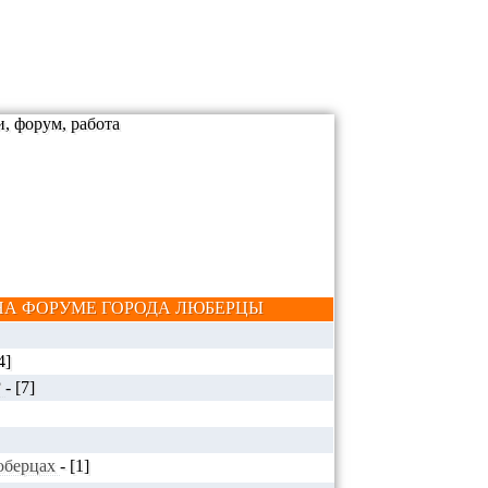
А ФОРУМЕ ГОРОДА ЛЮБЕРЦЫ
4]
?
-
[7]
Люберцах
-
[1]