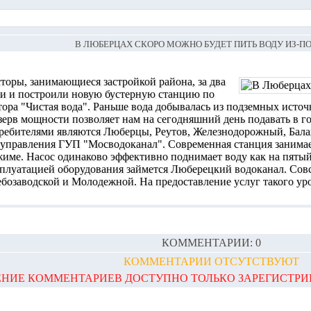
В ЛЮБЕРЦАХ СКОРО МОЖНО БУДЕТ ПИТЬ ВОДУ ИЗ-ПО
торы, занимающиеся застройкой района, за два
ли и построили новую бустерную станцию по
ора "Чистая вода". Раньше вода добывалась из подземных источн
ерв мощности позволяет нам на сегодняшний день подавать в го
ребителями являются Люберцы, Реутов, Железнодорожный, Бала
 управления ГУП "Мосводоканал". Современная станция занимает
име. Насос одинаково эффективно поднимает воду как на пятый 
плуатацией оборудования займется Люберецкий водоканал. Совс
ебозаводской и Молодежной. На предоставление услуг такого у
КОММЕНТАРИИ: 0
КОММЕНТАРИИ ОТСУТСТВУЮТ
НИЕ КОММЕНТАРИЕВ ДОСТУПНО ТОЛЬКО ЗАРЕГИСТР