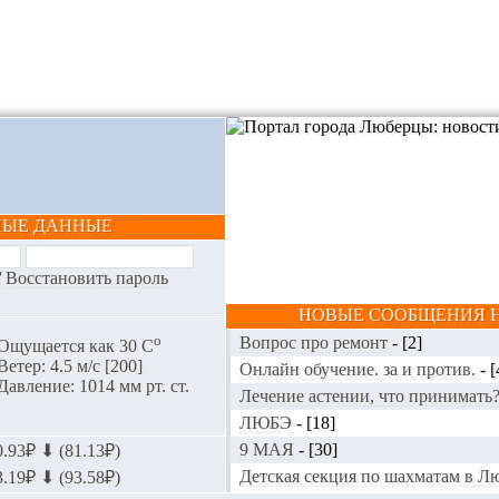
НЫЕ ДАННЫЕ
/
Восстановить пароль
НОВЫЕ СООБЩЕНИЯ Н
o
Вопрос про ремонт
-
[2]
Ощущается как 30 С
Ветер: 4.5 м/с [200]
Онлайн обучение. за и против.
-
[
Давление: 1014 мм рт. ст.
Лечение астении, что принимать
ЛЮБЭ
-
[18]
9 МАЯ
-
[30]
.93₽ ⬇ (81.13₽)
Детская секция по шахматам в 
.19₽ ⬇ (93.58₽)