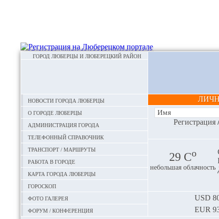
ГОРОД ЛЮБЕРЦЫ И ЛЮБЕРЕЦКИЙ РАЙОН
ЛИЧ
Новости города Люберцы
О городе Люберцы
Регистрация
Администрация города
Телефонный справочник
Транспорт / маршруты
o
29 С
Работа в городе
небольшая облачность
Карта города Люберцы
Гороскоп
Фото галерея
USD
80
EUR
93
Форум / конференция