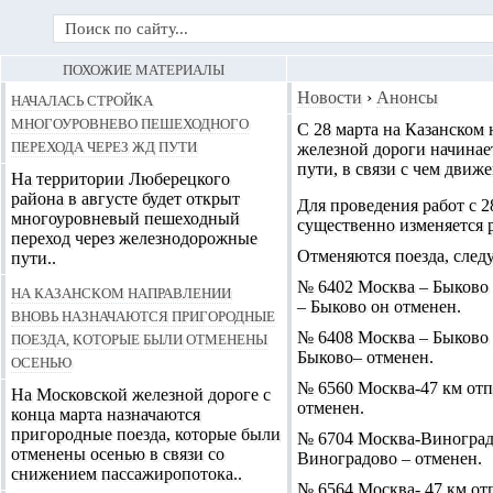
ПОХОЖИЕ МАТЕРИАЛЫ
Началась стройка
Новости
›
Анонсы
многоуровнево пешеходного
С 28 марта на Казанском
перехода через ЖД пути
железной дороги начинае
пути, в связи с чем
движе
На территории Люберецкого
района в августе будет открыт
Для проведения работ с 2
многоуровневый пешеходный
существенно изменяется 
переход через железнодорожные
Отменяются поезда, сле
пути..
№ 6402 Москва – Быково о
На Казанском направлении
– Быково он отменен.
вновь назначаются пригородные
поезда, которые были отменены
№ 6408 Москва – Быково о
Быково– отменен.
осенью
№ 6560 Москва-47 км отпр
На Московской железной дороге с
отменен.
конца марта назначаются
пригородные поезда, которые были
№ 6704 Москва-Виноградо
отменены осенью в связи со
Виноградово – отменен.
снижением пассажиропотока..
№ 6564 Москва- 47 км отп