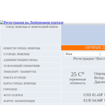
ГОРОД ЛЮБЕРЦЫ И ЛЮБЕРЕЦКИЙ РАЙОН
ЛИЧНЫЕ 
Новости города Люберцы
О городе Люберцы
Регистрация
/
Восс
Администрация города
Телефонный справочник
Транспорт / маршруты
o
25 С
Ощуща
Работа в городе
Ветер:
переменная
Давлен
Карта города Люберцы
облачность
Гороскоп
Фото галерея
USD
81.41₽ ⬆
EUR
94.06₽ ⬆
Форум / конференция