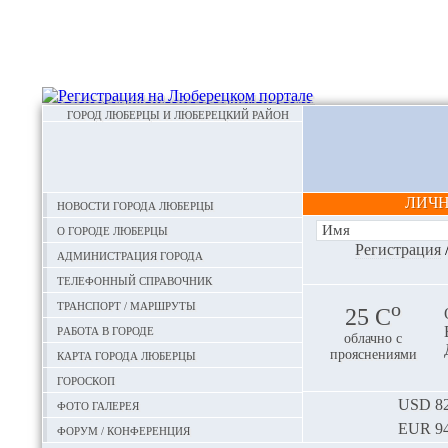
ГОРОД ЛЮБЕРЦЫ И ЛЮБЕРЕЦКИЙ РАЙОН
ЛИЧ
Новости города Люберцы
О городе Люберцы
Регистрация
Администрация города
Телефонный справочник
Транспорт / маршруты
o
25 С
Работа в городе
облачно с
Карта города Люберцы
прояснениями
Гороскоп
Фото галерея
USD
82
EUR
94
Форум / конференция