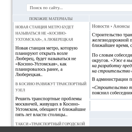
ПОХОЖИЕ МАТЕРИАЛЫ
Новая станция метро будет
Новости
›
Анонсы
называться не «Косино-
Строительство тран
Ухтомская», а Люберецкая
железнодорожной 
ближайшее время, 
Новая станция метро, которую
планируют открыть возле
По словам собеседн
Люберец, будет называться не
округов. «
Уже в ны
«Косино-Ухтомская», как
на разработку пре
планировалось ранее, а
на строительство 
Люберецкая..
В администрации по
В Косино развяжут транспортный
«
Строительство тр
узел
пояснил собеседник
Решить транспортные проблемы
москвичей, живущих в Косино-
Ухтомском, обещают в ближайшие
пять лет власти столицы..
Такси «Транспортный городской
центр»
ДОБАВЛЕ