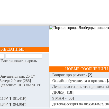
НЫЕ ДАННЫЕ
/
Восстановить пароль
НОВЫЕ СООБЩЕНИЯ Н
Вопрос про ремонт
-
[2]
o
Ощущается как 25 С
Онлайн обучение. за и против.
-
[
Ветер: 2.9 м/с [288]
Давление: 1013 мм рт. ст.
Лечение астении, что принимать
ЛЮБЭ
-
[18]
9 МАЯ
-
[30]
.17₽ ⬆ (81.41₽)
Детская секция по шахматам в 
.84₽ ⬆ (94.06₽)