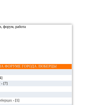
А ФОРУМЕ ГОРОДА ЛЮБЕРЦЫ
4]
?
-
[7]
Люберцах
-
[1]