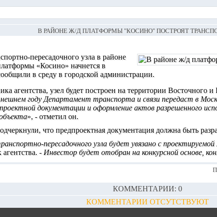
В РАЙОНЕ Ж/Д ПЛАТФОРМЫ "КОСИНО" ПОСТРОЯТ ТРАНСП
спортно-пересадочного узла в районе
платформы «
Косино
» начнется в
сообщили в среду в городской администрации.
ика агентства, узел будет построен на территории Восточного
нешнем году Департамент транспорта и связи передаст в Моск
дпроектной документации и оформление актов разрешенного исп
объекта
», - отметил он.
дчеркнули, что предпроектная документация должна быть разра
анспортно-пересадочного узла будет увязано с проектируемо
 агентства. -
Инвестор будет отобран на конкурсной основе, ко
П
КОММЕНТАРИИ: 0
КОММЕНТАРИИ ОТСУТСТВУЮТ
НИЕ КОММЕНТАРИЕВ ДОСТУПНО ТОЛЬКО ЗАРЕГИСТР