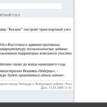
ОРТНЫЙ УЗЕЛ
 и Юго-Восточного административных
омархитектуру технологическое задание
ользования территории земельного участка
ботана также до конца нынешнего года.
й магистралью Вешняки-Люберцы
», -
нкурс будет проводиться одним лотом
».
ортал города
Люберцы
и
Люберецкого района
- Root
Дата: 15.03.2006 11:41
ИРОВАННЫМ ПОЛЬЗОВАТЕЛЯМ