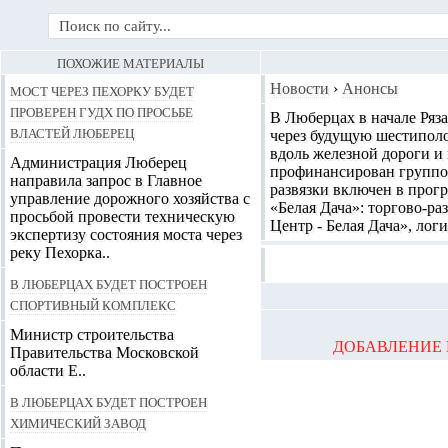
ПОХОЖИЕ МАТЕРИАЛЫ
Мост через Пехорку будет
Новости
›
Анонсы
проверен ГУДХ по просьбе
В Люберцах в начале Ряза
властей Люберец
через будущую шестиполо
вдоль железной дороги и 
Администрация Люберец
профинансирован группой
направила запрос в Главное
развязки включен в прог
управление дорожного хозяйства с
«Белая Дача»: торгово-р
просьбой провести техническую
Центр - Белая Дача», лог
экспертизу состояния моста через
реку Пехорка..
В Люберцах будет построен
спортивный комплекс
Министр строительства
ДОБАВЛЕНИЕ 
Правительства Московской
области Е..
В Люберцах будет построен
химический завод