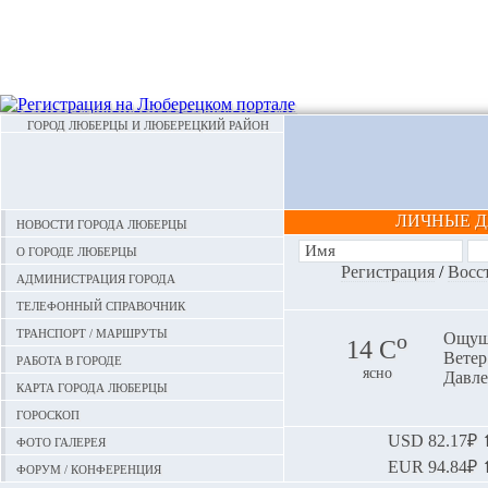
ГОРОД ЛЮБЕРЦЫ И ЛЮБЕРЕЦКИЙ РАЙОН
ЛИЧНЫЕ 
Новости города Люберцы
О городе Люберцы
Регистрация
/
Восс
Администрация города
Телефонный справочник
Транспорт / маршруты
o
Ощуща
14 С
Ветер:
Работа в городе
ясно
Давле
Карта города Люберцы
Гороскоп
Фото галерея
USD
82.17₽ ⬆
EUR
94.84₽ ⬆
Форум / конференция