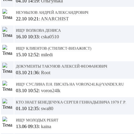
04.10 14:19:
Ольгунька
Неунылов Андрей Александрович
22.10 10:21:
ANARCHIST
Ищу Волкова Дениса
16.10 10:33:
cska0510
ищу клиентов (стилист-визажист)
15.10 12:52:
miledi
Документы Такунов Алексей Феофанович
03.10 21:36:
Root
Ищу Суслина П.Н. писать на voron24lk@yandex.ru
03.10 10:52:
voron24lk
кто знает Бенедечука Сергея Геннадьевича 1979 г.р.
01.10 12:35:
swa80
Ищу молодых ребят
13.06 09:33:
kaina