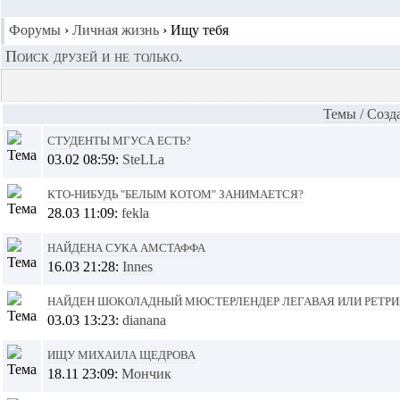
Форумы
›
Личная жизнь
›
Ищу тебя
Поиск друзей и не только.
Темы
/
Cозд
Студенты МГУСа есть?
03.02 08:59:
SteLLa
Кто-нибудь "Белым котом" занимается?
28.03 11:09:
fekla
Найдена сука амстаффа
16.03 21:28:
Innes
Найден шоколадный мюстерлендер легавая или ретри
03.03 13:23:
dianana
Ищу Михаила Щедрова
18.11 23:09:
Мончик