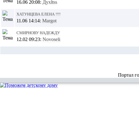
16.06 20:08:
Духltss
Хатунцева Елена !!!!
11.06 14:14:
Margot
Смирнову Надежду
12.02 09:23:
Novoseli
Портал г