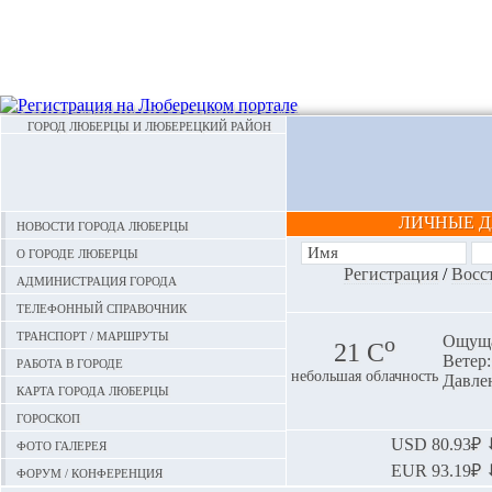
ГОРОД ЛЮБЕРЦЫ И ЛЮБЕРЕЦКИЙ РАЙОН
ЛИЧНЫЕ 
Новости города Люберцы
О городе Люберцы
Регистрация
/
Восс
Администрация города
Телефонный справочник
Транспорт / маршруты
o
Ощуща
21 С
Ветер:
Работа в городе
небольшая облачность
Давлен
Карта города Люберцы
Гороскоп
Фото галерея
USD
80.93₽ ⬇
EUR
93.19₽ ⬇
Форум / конференция