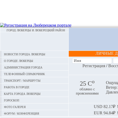
ГОРОД ЛЮБЕРЦЫ И ЛЮБЕРЕЦКИЙ РАЙОН
ЛИЧНЫЕ 
Новости города Люберцы
О городе Люберцы
Регистрация
/
Восс
Администрация города
Телефонный справочник
Транспорт / маршруты
o
25 С
Ощуща
Работа в городе
Ветер:
облачно с
Давлен
Карта города Люберцы
прояснениями
Гороскоп
Фото галерея
USD
82.17₽ ⬆
EUR
94.84₽ ⬆
Форум / конференция