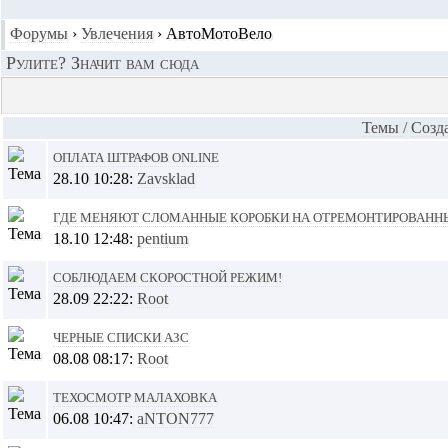
Форумы
›
Увлечения
›
АвтоМотоВело
Рулите? Значит вам сюда
Темы
/
Cозд
Оплата штрафов online
28.10 10:28:
Zavsklad
где меняют сломанные коробки на отремонтированны
18.10 12:48:
pentium
Соблюдаем скоростной режим!
28.09 22:22:
Root
Черные списки АЗС
08.08 08:17:
Root
Техосмотр Малаховка
06.08 10:47:
aNTON777