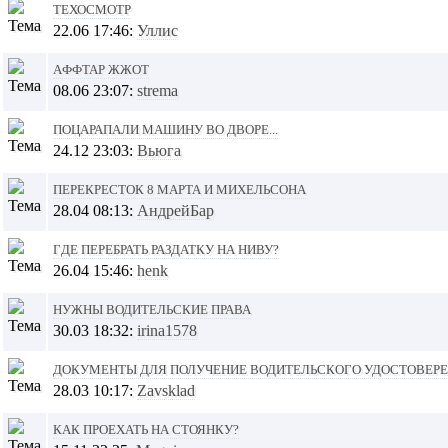
Техосмотр
22.06 17:46:
Уллис
Аффтар жжот
08.06 23:07:
strema
Поцарапали машину во дворе...
24.12 23:03:
Вьюга
Перекресток 8 Марта и Михельсона
28.04 08:13:
АндрейБар
Где перебрать раздатку на Ниву?
26.04 15:46:
henk
Нужны водительские права
30.03 18:32:
irina1578
Документы для получение водительского удостовер
28.03 10:17:
Zavsklad
Как проехать на стоянку?