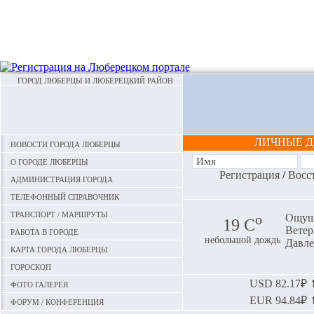
ГОРОД ЛЮБЕРЦЫ И ЛЮБЕРЕЦКИЙ РАЙОН
ЛИЧНЫЕ 
Новости города Люберцы
О городе Люберцы
Регистрация
/
Восс
Администрация города
Телефонный справочник
Транспорт / маршруты
o
Ощуща
19 С
Ветер:
Работа в городе
небольшой дождь
Давле
Карта города Люберцы
Гороскоп
Фото галерея
USD
82.17₽ ⬆
EUR
94.84₽ ⬆
Форум / конференция