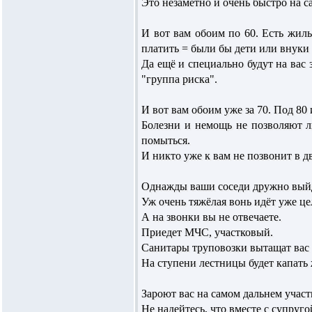
Это незаметно и очень быстро на с
И вот вам обоим по 60. Есть жиль
платить = были бы дети или внуки =
Да ещё и специально будут на вас 
"группа риска".
И вот вам обоим уже за 70. Под 80
Болезни и немощь не позволяют л
помыться.
И никто уже к вам не позвонит в д
Однажды ваши соседи дружно вый
Уж очень тяжёлая вонь идёт уже ц
А на звонки вы не отвечаете.
Приедет МЧС, участковый.
Санитары труповозки вытащат вас 
На ступени лестницы будет капать 
Зароют вас на самом дальнем учас
Не надейтесь, что вместе с супруго