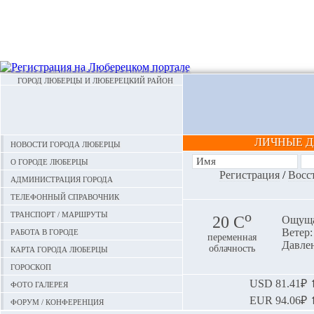
ГОРОД ЛЮБЕРЦЫ И ЛЮБЕРЕЦКИЙ РАЙОН
ЛИЧНЫЕ 
Новости города Люберцы
О городе Люберцы
Регистрация
/
Восс
Администрация города
Телефонный справочник
Транспорт / маршруты
o
20 С
Ощуща
Работа в городе
Ветер:
переменная
Давлен
Карта города Люберцы
облачность
Гороскоп
Фото галерея
USD
81.41₽ ⬆
EUR
94.06₽ ⬆
Форум / конференция