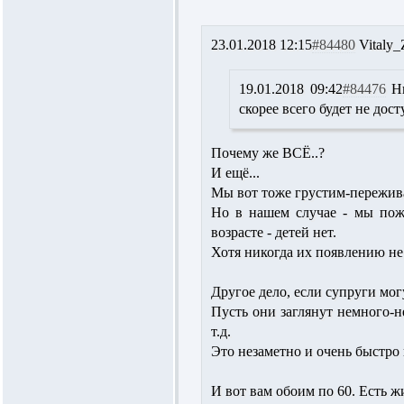
23.01.2018 12:15
#84480
Vitaly_
19.01.2018 09:42
#84476
Н
скорее всего будет не доступн
Почему же ВСЁ..?
И ещё...
Мы вот тоже грустим-пережива
Но в нашем случае - мы поже
возрасте - детей нет.
Хотя никогда их появлению не 
Другое дело, если супруги могу
Пусть они заглянут немного-не
т.д.
Это незаметно и очень быстро 
И вот вам обоим по 60. Есть ж