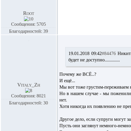
Root
Сообщения: 5705
Благодарностей: 39
19.01.2018 09:42
#84476
Никит
будет не доступно.............
Почему же ВСЁ..?
И ещё...
Vitaly_Zh
Мы вот тоже грустим-переживаем н
Но в нашем случае - мы поженилис
Сообщения: 8021
нет.
Благодарностей: 30
Хотя никогда их появлению не препя
Другое дело, если супруги могут за
Пусть они заглянут немного-немного