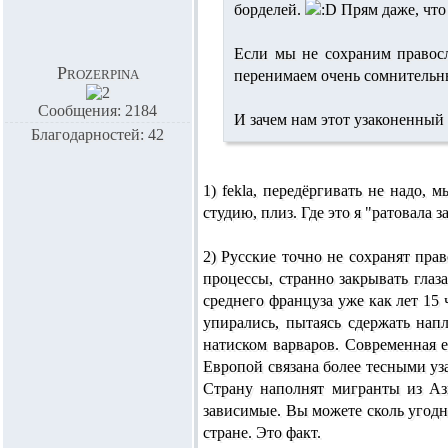
борделей.
Прям даже, что
Если мы не сохраним правосл
Prozerpina
перенимаем очень сомнительны
Сообщения: 2184
И зачем нам этот узаконенный
Благодарностей: 42
1)
fekla,
передёргивать не надо, м
студию, плиз. Где это я "ратовала
2) Русские точно не сохранят пра
процессы, странно закрывать глаз
среднего француза уже как лет 15
упирались, пытаясь сдержать нап
натиском варваров. Современная е
Европой связана более тесными уз
Страну наполнят мигранты из Аз
зависимые. Вы можете сколь угодн
стране. Это факт.