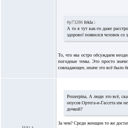
#p73286
fekla :
А то я тут как-то даже расст
здорово! появился человек со 
То, что мы остро обсуждаем неодн
погодные темы. Это просто значит
совпадающее, иначе это всё было 
Prozerpina,
А люди это всё, ск
опусов Ортега-и-Гассета им н
дочкой?
За чем? Среди женщин то же доста
fekla