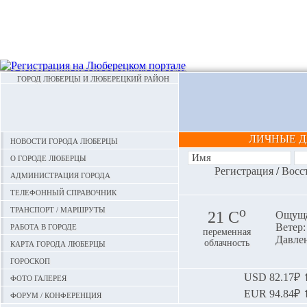
ГОРОД ЛЮБЕРЦЫ И ЛЮБЕРЕЦКИЙ РАЙОН
ЛИЧНЫЕ 
Новости города Люберцы
О городе Люберцы
Регистрация
/
Восс
Администрация города
Телефонный справочник
Транспорт / маршруты
o
21 С
Ощуща
Работа в городе
Ветер:
переменная
Давлен
Карта города Люберцы
облачность
Гороскоп
Фото галерея
USD
82.17₽ ⬆
EUR
94.84₽ ⬆
Форум / конференция