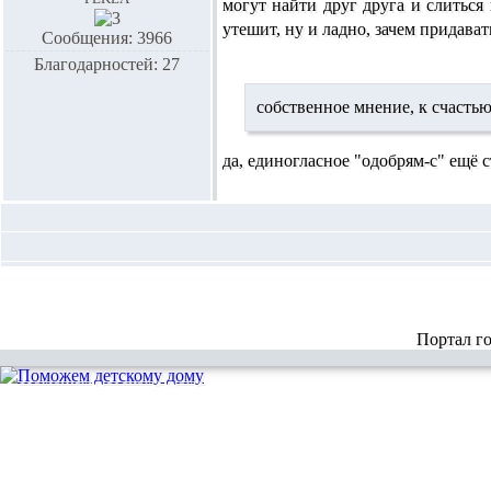
могут найти друг друга и слиться в
утешит, ну и ладно, зачем придава
Сообщения: 3966
Благодарностей: 27
собственное мнение, к счасть
да, единогласное "одобрям-с" ещё 
Портал г