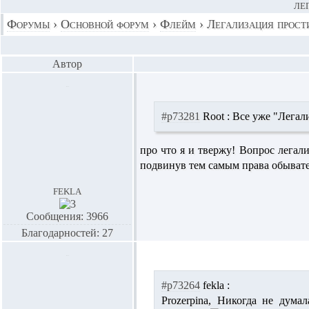
ЛЕ
Форумы
›
Основной форум
›
Флейм
›
Легализация прост
Автор
#p73281
Root :
Все уже "Лега
про что я и твержу! Вопрос легал
подвинув тем самым права обывате
fekla
Сообщения: 3966
Благодарностей: 27
#p73264
fekla :
Prozerpina,
Никогда не думал