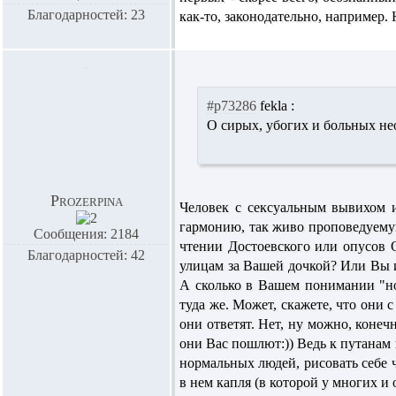
Благодарностей: 23
как-то, законодательно, например. 
#p73286
fekla :
О сирых, убогих и больных нео
Prozerpina
Человек с сексуальным вывихом 
гармонию, так живо проповедуемую
Сообщения: 2184
чтении Достоевского или опусов 
Благодарностей: 42
улицам за Вашей дочкой? Или Вы и
А сколько в Вашем понимании "но
туда же. Может, скажете, что они 
они ответят. Нет, ну можно, конеч
они Вас пошлют:)) Ведь к путанам н
нормальных людей, рисовать себе 
в нем капля (в которой у многих и 