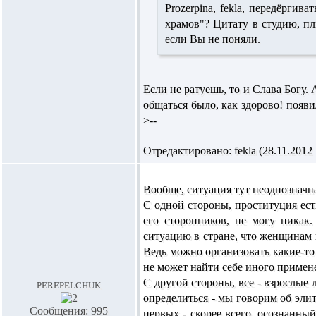
Prozerpina,
fekla, передёргива
храмов"? Цитату в студию, пл
если Вы не поняли.
Если не ратуешь, то и Слава Богу. 
общаться было, как здорово! появи
>--
Отредактировано: fekla (28.11.2012 
Вообще, ситуация тут неоднозначная
С одной стороны, проституция ест
его сторонников, не могу никак
ситуацию в стране, что женщинам п
Ведь можно организовать какие-т
не может найти себе иного примен
С другой стороны, все - взрослые 
perepelchuk
определиться - мы говорим об эли
Сообщения: 995
первых - скорее всего, осознанны