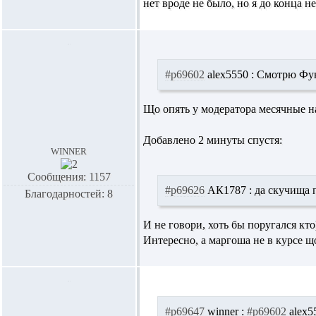
нет вроде не было, но я до конца 
#p69602
alex5550 :
Смотрю Фунта
Що опять у модератора месячные нач
Добавлено 2 минуты спустя:
winner
Сообщения: 1157
#p69626
АК1787 :
да скучища п
Благодарностей: 8
И не говори, хоть бы поругался кто))
Интересно, а маргоша не в курсе що
#p69647
winner :
#p69602
alex5