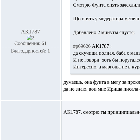
Смотрю Фунта опять зачехлили 
Що опять у модератора месячны
АК1787
Добавлено 2 минуты спустя:
Сообщения: 61
#p69626
АК1787 :
Благодарностей: 1
да скучища полная, баба с ман
И не говори, хоть бы поругался к
Интересно, а маргоша не в кур
думаешь, она фунта в мегу за прок
да не знаю, вон мне Ириша писала 
АК1787,
смотрю ты принципиально