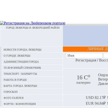
ГОРОД ЛЮБЕРЦЫ И ЛЮБЕРЕЦКИЙ РАЙОН
ЛИЧНЫЕ 
Новости города Люберцы
О городе Люберцы
Регистрация
/
Восс
Администрация города
Телефонный справочник
Транспорт / маршруты
o
Ощуща
16 С
Ветер:
Работа в городе
пасмурно
Давле
Карта города Люберцы
Гороскоп
Фото галерея
USD
82.17₽ ⬆
EUR
94.84₽ ⬆
Форум / конференция