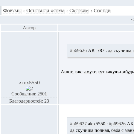
Форумы
›
Основной форум
›
Скорбим
›
Соседи
<
Автор
#p69626
АК1787 :
да скучища п
Анют, так замути тут какую-нибуд
alex5550
Сообщения: 2501
Благодарностей: 23
#p69627
alex5550 :
#p69626
АК1
да скучища полная, баба с ман