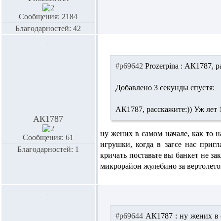
Сообщения: 2184
Благодарностей: 42
#p69642
Prozerpina :
АК1787,
р
Добавлено 3 секунды спустя:
АК1787,
расскажите:)) Уж лет 
АК1787
ну жених в самом начале, как то н
Сообщения: 61
игрушки, когда в загсе нас приг
Благодарностей: 1
кричать поставьте вы банкет не за
микрорайон жулебино за вертолетом
#p69644
АК1787 :
ну жених в с