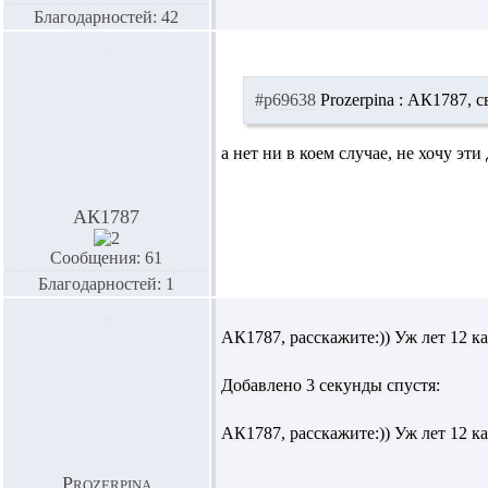
Благодарностей: 42
#p69638
Prozerpina :
АК1787,
с
а нет ни в коем случае, не хочу эт
АК1787
Сообщения: 61
Благодарностей: 1
АК1787,
расскажите:)) Уж лет 12 к
Добавлено 3 секунды спустя:
АК1787,
расскажите:)) Уж лет 12 к
Prozerpina