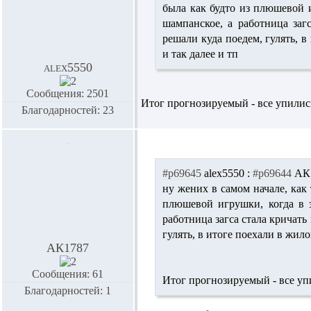
была как будто из плюшевой и
шампанское, а работница загс
решали куда поедем, гулять, 
и так далее и тп
alex5550
Сообщения: 2501
Итог прогнозируемый - все упились
Благодарностей: 23
#p69645
alex5550 :
#p69644
АК1
ну жених в самом начале, как 
плюшевой игрушки, когда в з
работница загса стала кричать
гулять, в итоге поехали в жил
АК1787
Сообщения: 61
Итог прогнозируемый - все упи
Благодарностей: 1