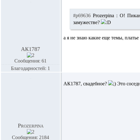
#p69636
Prozerpina :
О! Пикан
замужестве?
а я не знаю какие еще темы, платье
АК1787
Сообщения: 61
Благодарностей: 1
АК1787,
свадебное?
Это соседн
Prozerpina
Сообщения: 2184