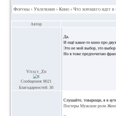
Форумы
›
Увлечения
›
Кино
›
Что хорошего идет в
Автор
Да.
И ещё какое-то кино про дву
Это не мой выбор, это выбор
Но я тоже предпочитаю фран
Vitaly_Zh
Сообщения: 8021
Благодарностей: 30
Слушайте, товарищи, я в аут
Постеры
Мужские роли
Женс