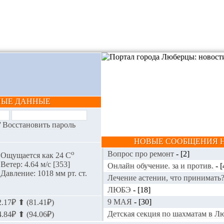
НЫЕ ДАННЫЕ
/
Восстановить пароль
НОВЫЕ СООБЩЕНИЯ Н
o
Вопрос про ремонт
-
[2]
Ощущается как 24 С
Ветер: 4.64 м/с [353]
Онлайн обучение. за и против.
-
[
Давление: 1018 мм рт. ст.
Лечение астении, что принимать
ЛЮБЭ
-
[18]
9 МАЯ
-
[30]
.17₽ ⬆ (81.41₽)
Детская секция по шахматам в 
.84₽ ⬆ (94.06₽)