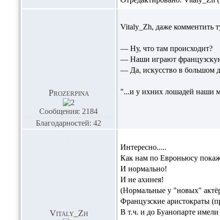
Vitaly_Zh,
даже комментить ту
— Ну, что там происходит?
— Наши играют французск
— Да, искусство в большом д
"...и у ихних лошадей наши 
Prozerpina
Сообщения: 2184
Благодарностей: 42
Интересно.....
Как нам по Евроньюсу покаж
И нормально!
И не ахинея!
(Нормальные у "новых" актё
Французские аристократы (п
В т.ч. и до Буанопарте имели 
Vitaly_Zh