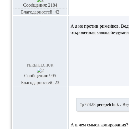
Сообщения: 2184
Благодарностей: 42
А я не против римейков. Вед
откровенная калька бездумная
perepelchuk
Сообщения: 995
Благодарностей: 23
#p77428
perepelchuk :
Вед
А в чем смысл копирования?