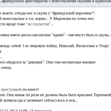
.....французских аристократок с монгольскими скулами и курносыми 
 знаете, откуда нос и скулы у "французской королевы"!
 монгольские и т.п. корни... У Миронова их точно нет.
сти вроде тоже
"не скуластая"...
лжна иметь англо-саксонские "кровя" - там могут быть и скулы,
между собой 1-ю мировую войну, Николай, Вильгельм и Георг
.
...
что обиделся за "девушек". Они там интересные внешне.
 очень.
ь
простушкой
по книге!
яли. Она никак по роли не должна была быть красивее Тереховой
 затмила (да и затмевает сейчас) всех и вся...
3.11.2013 14:08, 12 лет назад)