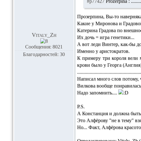
#p77427
Prozerpina :
.....
Прозерпина, Вы-то наверняка
Какие у Миронова и Градовой
Катерина Градова по внешно
Vitaly_Zh
Их дочь = игра генетики...
А вот леди Винтер, как-бы до
Сообщения: 8021
Именно у аристократов.
Благодарностей: 30
К примеру три короля вели 
крови было у Георга (Англия)
..................................................
Написал много слов потому, 
Вилкова вообще понравилась
Надо запомнить....
P.S.
А Констанция и должна быт
Это Алфёрову "не в тему" вз
Но... Факт, Алфёрова красотой
Отредактировано: Vitaly_Zh (1