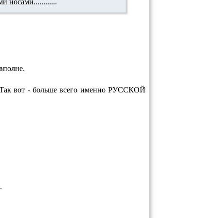
носами............
 вполне.
. Так вот - больше всего именно РУССКОЙ
.