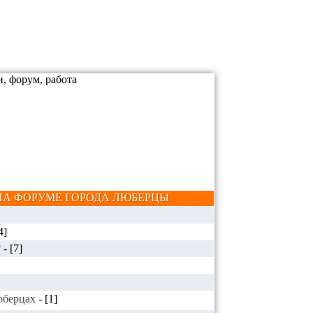
А ФОРУМЕ ГОРОДА ЛЮБЕРЦЫ
4]
?
-
[7]
Люберцах
-
[1]