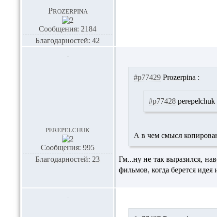
Prozerpina
Сообщения: 2184
Благодарностей: 42
#p77429
Prozerpina :
#p77428
perepelchuk 
perepelchuk
А в чем смысл копирова
Сообщения: 995
Благодарностей: 23
Гм...ну не так выразился, н
фильмов, когда берется идея 