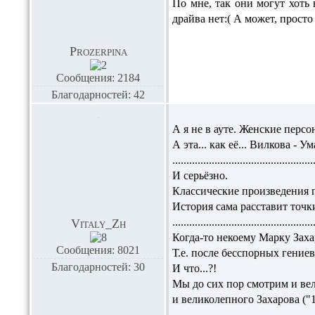
По мне, так они могут хоть 
драйва нет:( А может, просто
Prozerpina
Сообщения: 2184
Благодарностей: 42
А я не в ауте. Женские перс
А эта... как её... Вилкова - У
..................................................
И серьёзно.
Классические произведения 
История сама расставит точки
..................................................
Vitaly_Zh
Когда-то некоему Марку Заха
Сообщения: 8021
Т.е. после бесспорных гение
Благодарностей: 30
И что...?!
Мы до сих пор смотрим и ве
и великолепного Захарова ("