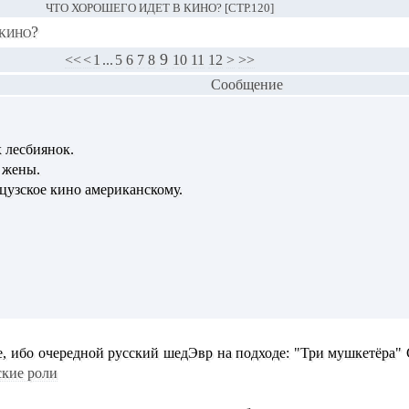
ЧТО ХОРОШЕГО ИДЕТ В КИНО? [СТР.120]
 кино?
9
<<
<
1
...
5
6
7
8
10
11
12
>
>>
Сообщение
х лесбиянок.
 жены.
цузское кино американскому.
е, ибо очередной русский шедЭвр на подходе: "Три мушкетёра" 
кие роли