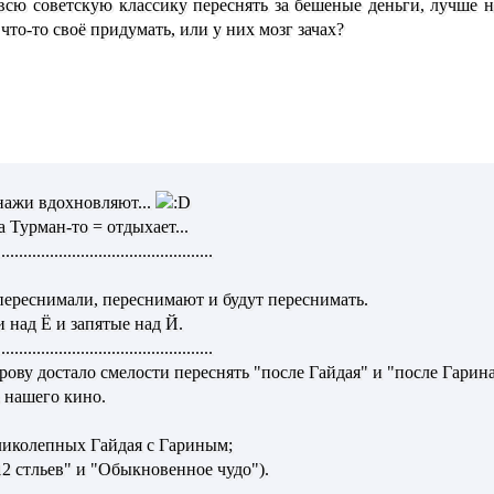
всю советскую классику переснять за бешеные деньги, лучше не
 что-то своё придумать, или у них мозг зачах?
онажи вдохновляют...
ма Турман-то = отдыхает...
.................................................
переснимали, переснимают и будут переснимать.
 над Ё и запятые над Й.
.................................................
рову достало смелости переснять "после Гайдая" и "после Гарина
в нашего кино.
ликолепных Гайдая с Гариным;
12 стльев" и "Обыкновенное чудо").