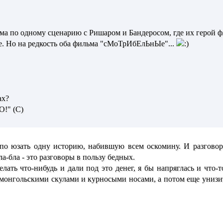
ьма по одному сценарию с Ришаром и Бандеросом, где их герой 
е. Но на редкость оба фильма "сМоТрИбЕлЬнЫе"...
ах?
!" (С)
упо юзать одну историю, набившую всем оскомину. И разгово
ла-бла - это разговоры в пользу бедных.
ать что-нибудь и дали под это денег, я бы напряглась и что-т
монгольскими скулами и курносыми носами, а потом еще унизите