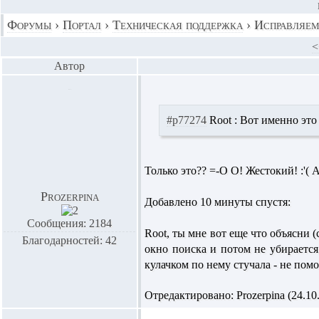
Форумы
›
Портал
›
Техническая поддержка
›
Исправляем
<
Автор
#p77274
Root :
Вот именно это
Только это?? =-O О! Жестокий! :'( А
Prozerpina
Добавлено 10 минуты спустя:
Сообщения: 2184
Root,
ты мне вот еще что объясни (
Благодарностей: 42
окно поиска и потом не убирается 
кулачком по нему стучала - не помог
Отредактировано: Prozerpina (24.10.