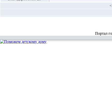
<
Портал г