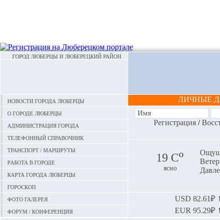
ГОРОД ЛЮБЕРЦЫ И ЛЮБЕРЕЦКИЙ РАЙОН
ЛИЧНЫЕ 
Новости города Люберцы
О городе Люберцы
Регистрация
/
Восс
Администрация города
Телефонный справочник
Транспорт / маршруты
o
Ощуща
19 С
Ветер:
Работа в городе
ясно
Давле
Карта города Люберцы
Гороскоп
Фото галерея
USD
82.61₽ ⬆
EUR
95.29₽ ⬆
Форум / конференция