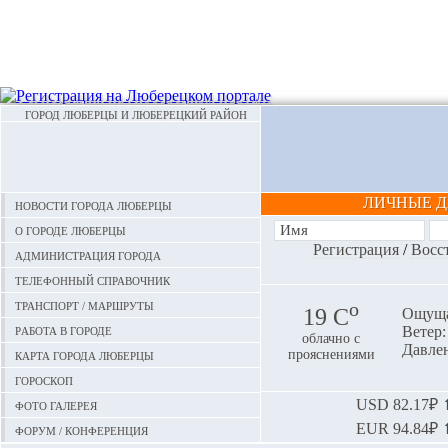
ГОРОД ЛЮБЕРЦЫ И ЛЮБЕРЕЦКИЙ РАЙОН
ЛИЧНЫЕ 
Новости города Люберцы
О городе Люберцы
Регистрация
/
Восс
Администрация города
Телефонный справочник
Транспорт / маршруты
o
19 С
Ощуща
Работа в городе
Ветер: 
облачно с
Давлен
Карта города Люберцы
прояснениями
Гороскоп
Фото галерея
USD
82.17₽ ⬆
EUR
94.84₽ ⬆
Форум / конференция