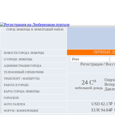
ГОРОД ЛЮБЕРЦЫ И ЛЮБЕРЕЦКИЙ РАЙОН
ЛИЧНЫЕ 
Новости города Люберцы
О городе Люберцы
Регистрация
/
Восс
Администрация города
Телефонный справочник
Транспорт / маршруты
o
Ощуща
24 С
Ветер:
Работа в городе
небольшой дождь
Давле
Карта города Люберцы
Гороскоп
Фото галерея
USD
82.17₽ ⬆
EUR
94.84₽ ⬆
Форум / конференция