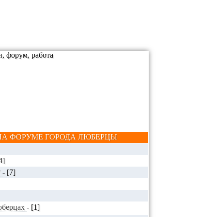
А ФОРУМЕ ГОРОДА ЛЮБЕРЦЫ
4]
?
-
[7]
Люберцах
-
[1]