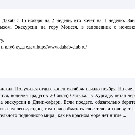
 Дахаб с 15 ноября на 2 недели, кто хочет на 1 неделю. За
ыхом. Экскурсии на гору Моисея, в заповедник с ночовко
у.
 клуб куда едем.http://www.dahab-club.ru/
иехал. Получился отдых конец октября- начало ноября. На счет
стся, водичка градусов 20 была) Отдыхал в Хургаде, летал чер
а экскурсии в Джип-сафари. Если поедете, обязательно берит
 вам чего-угодно, там надо обматать свое тело и голову, т.к. пе
тельного подводного мира , как на красном море нет нигде....