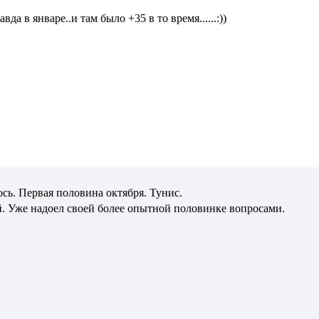
вда в январе..и там было +35 в то время......:))
ось. Первая половина октября. Тунис.
й. Уже надоел своей более опытной половинке вопросами.