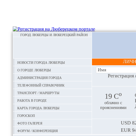
ГОРОД ЛЮБЕРЦЫ И ЛЮБЕРЕЦКИЙ РАЙОН
ЛИЧ
Новости города Люберцы
О городе Люберцы
Регистрация
Администрация города
Телефонный справочник
Транспорт / маршруты
o
19 С
Работа в городе
облачно с
Карта города Люберцы
прояснениями
Гороскоп
Фото галерея
USD
82
EUR
94
Форум / конференция