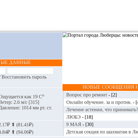
НЫЕ ДАННЫЕ
/
Восстановить пароль
НОВЫЕ СООБЩЕНИЯ Н
Вопрос про ремонт
-
[2]
o
Ощущается как 19 С
Онлайн обучение. за и против.
-
[
Ветер: 2.6 м/с [315]
Давление: 1014 мм рт. ст.
Лечение астении, что принимать
ЛЮБЭ
-
[18]
9 МАЯ
-
[30]
.17₽ ⬆ (81.41₽)
Детская секция по шахматам в 
.84₽ ⬆ (94.06₽)