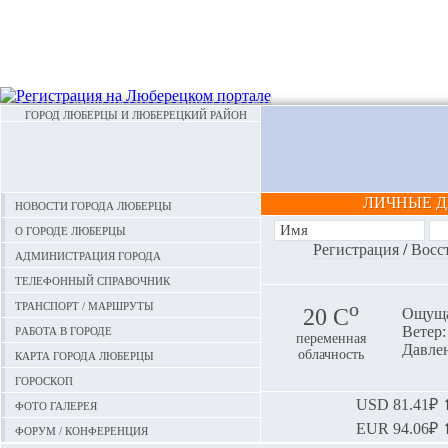
ГОРОД ЛЮБЕРЦЫ И ЛЮБЕРЕЦКИЙ РАЙОН
ЛИЧНЫЕ 
Новости города Люберцы
О городе Люберцы
Регистрация
/
Восс
Администрация города
Телефонный справочник
Транспорт / маршруты
o
20 С
Ощуща
Работа в городе
Ветер:
переменная
Давлен
Карта города Люберцы
облачность
Гороскоп
Фото галерея
USD
81.41₽ ⬆
EUR
94.06₽ ⬆
Форум / конференция