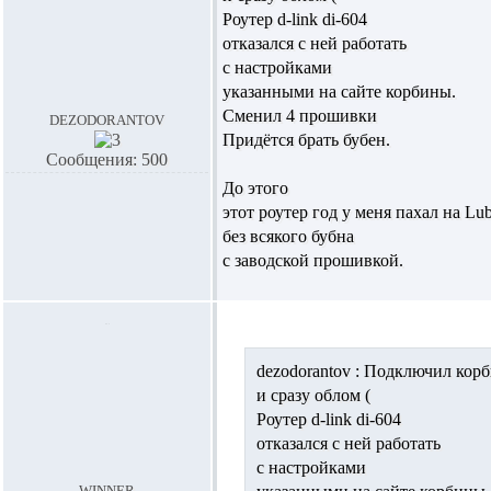
Роутер d-link di-604
отказался с ней работать
с настройками
указанными на сайте корбины.
Сменил 4 прошивки
dezodorantov
Придётся брать бубен.
Сообщения: 500
До этого
этот роутер год у меня пахал на Lube
без всякого бубна
с заводской прошивкой.
dezodorantov :
Подключил корб
и сразу облом (
Роутер d-link di-604
отказался с ней работать
с настройками
winner