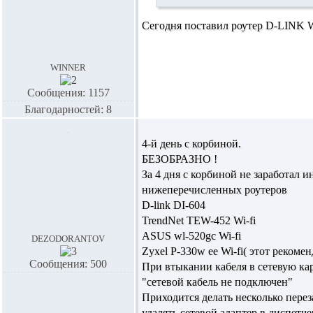
Сегодня поставил роутер D-LINK WI-
winner
Сообщения: 1157
Благодарностей: 8
4-й день с корбиной.
БЕЗОБРАЗНО !
За 4 дня с корбиной не заработал и
нижеперечисленных роутеров
D-link DI-604
TrendNet TEW-452 Wi-fi
ASUS wl-520gc Wi-fi
dezodorantov
Zyxel P-330w ee Wi-fi( этот рекоме
Сообщения: 500
При втыкании кабеля в сетевую кар
"сетевой кабель не подключен"
Приходится делать несколько перез
удалять сетевой адаптер в диспетче