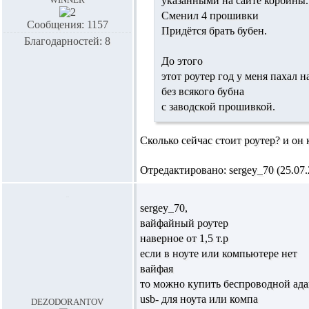
указанными на сайте корбины.
Сменил 4 прошивки
Сообщения: 1157
Придётся брать бубен.
Благодарностей: 8
До этого
этот роутер год у меня пахал на
без всякого бубна
с заводской прошивкой.
Сколько сейчас стоит роутер? и он к
Отредактировано: sergey_70 (25.07.2
sergey_70,
вайфайный роутер
наверное от 1,5 т.р
если в ноуте или компьютере нет
вайфая
то можно купить беспроводной ада
usb- для ноута или компа
dezodorantov