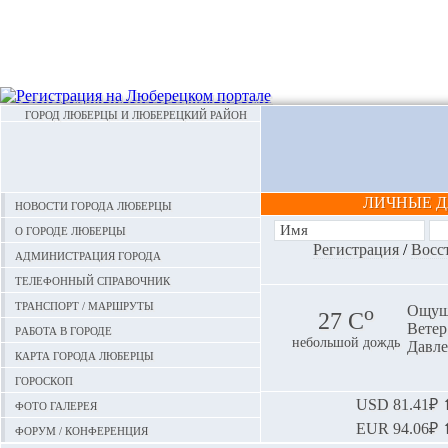
ГОРОД ЛЮБЕРЦЫ И ЛЮБЕРЕЦКИЙ РАЙОН
ЛИЧНЫЕ 
Новости города Люберцы
О городе Люберцы
Регистрация
/
Восс
Администрация города
Телефонный справочник
Транспорт / маршруты
o
Ощуща
27 С
Ветер:
Работа в городе
небольшой дождь
Давле
Карта города Люберцы
Гороскоп
Фото галерея
USD
81.41₽ ⬆
EUR
94.06₽ ⬆
Форум / конференция