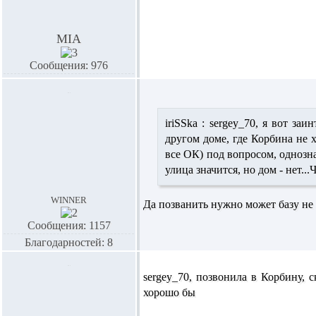
MIA
Сообщения: 976
iriSSka :
sergey_70,
я вот заи
другом доме, где Корбина не 
все ОК) под вопросом, однозна
улица значится, но дом - нет...
winner
Да позванить нужно может базу не
Сообщения: 1157
Благодарностей: 8
sergey_70,
позвонила в Корбину, с
хорошо бы