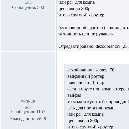
или pci- для компа
Сообщения: 500
цена около 800р.
итого сам wi-fi - роутер
+
беспроводной адаптер ( кол-во , в 
за точность цен не ручаюсь
Отредактировано: dezodorantov (25.0
dezodorantov :
sergey_70,
вайфайный роутер
наверное от 1,5 т.р
если в ноуте или компьютере н
вайфая
winner
то можно купить беспроводной
usb- для ноута или компа
Сообщения: 1157
или pci- для компа
Благодарностей: 8
цена около 800р.
итого сам wi-fi - роутер