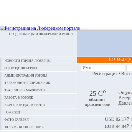
ГОРОД ЛЮБЕРЦЫ И ЛЮБЕРЕЦКИЙ РАЙОН
ЛИЧНЫЕ 
Новости города Люберцы
О городе Люберцы
Регистрация
/
Восс
Администрация города
Телефонный справочник
Транспорт / маршруты
o
25 С
Ощуща
Работа в городе
Ветер:
облачно с
Давлен
Карта города Люберцы
прояснениями
Гороскоп
Фото галерея
USD
82.17₽ ⬆
EUR
94.84₽ ⬆
Форум / конференция