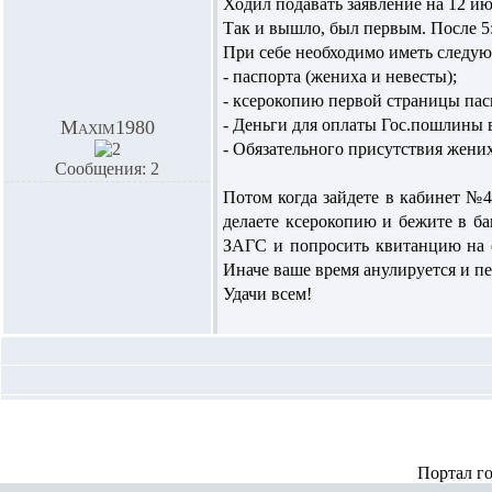
Ходил подавать заявление на 12 ию
Так и вышло, был первым. После 5:3
При себе необходимо иметь следу
- паспорта (жениха и невесты);
- ксерокопию первой страницы пас
- Деньги для оплаты Гос.пошлины в
Maxim1980
- Обязательного присутствия жених
Сообщения: 2
Потом когда зайдете в кабинет №4,
делаете ксерокопию и бежите в ба
ЗАГС и попросить квитанцию на оп
Иначе ваше время анулируется и пер
Удачи всем!
Портал г