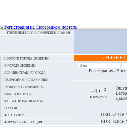
ГОРОД ЛЮБЕРЦЫ И ЛЮБЕРЕЦКИЙ РАЙОН
ЛИЧНЫЕ 
Новости города Люберцы
О городе Люберцы
Регистрация
/
Восс
Администрация города
Телефонный справочник
Транспорт / маршруты
o
Ощуща
24 С
Ветер:
Работа в городе
пасмурно
Давле
Карта города Люберцы
Гороскоп
Фото галерея
USD
82.17₽ ⬆
EUR
94.84₽ ⬆
Форум / конференция