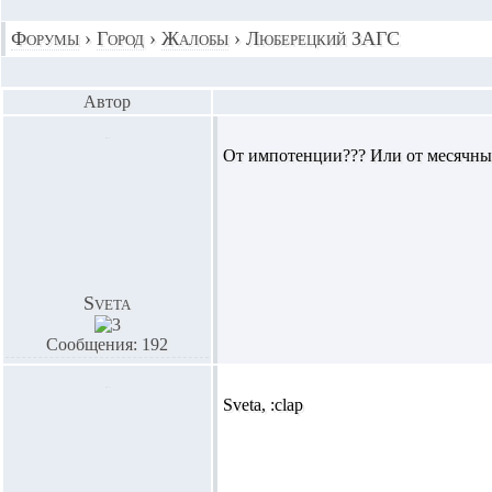
Форумы
›
Город
›
Жалобы
›
Люберецкий ЗАГС
Автор
От импотенции??? Или от месячн
Sveta
Сообщения: 192
Sveta,
:clap