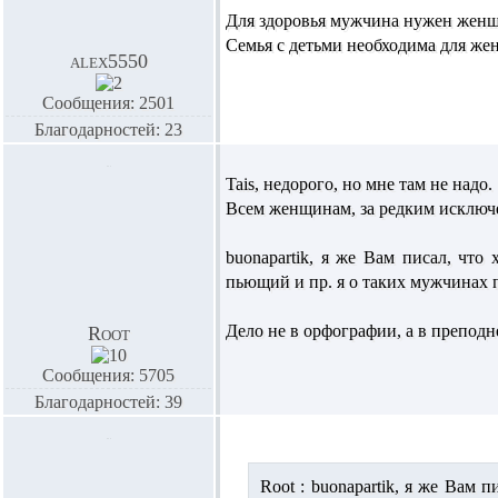
Для здоровья мужчина нужен женщи
Семья с детьми необходима для же
alex5550
Сообщения: 2501
Благодарностей: 23
Tais,
недорого, но мне там не надо.
Всем женщинам, за редким исключ
buonapartik,
я же Вам писал, что 
пьющий и пр. я о таких мужчинах 
Дело не в орфографии, а в препод
Root
Сообщения: 5705
Благодарностей: 39
Root :
buonapartik,
я же Вам п