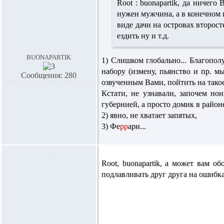
Root :
buonapartik,
да ничего 
нужен мужчина, а в конечном 
виде дачи на островах второс
ездить ну и т.д.
buonapartik
1) Слишком глобально... Благополу
набору (измену, пьянство и пр. м
Сообщения: 280
озвученным Вами, пойтить на тако
Кстати, не узнавали, започем но
губернией, а просто домик в райо
2) явно, не хватает запятых,
3) Фе
рр
ари...
Root, buonapartik,
а может вам обо
подлавливать друг друга на ошибк