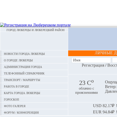
ГОРОД ЛЮБЕРЦЫ И ЛЮБЕРЕЦКИЙ РАЙОН
ЛИЧНЫЕ 
Новости города Люберцы
О городе Люберцы
Регистрация
/
Восс
Администрация города
Телефонный справочник
Транспорт / маршруты
o
23 С
Ощуща
Работа в городе
Ветер:
облачно с
Давлен
Карта города Люберцы
прояснениями
Гороскоп
Фото галерея
USD
82.17₽ ⬆
EUR
94.84₽ ⬆
Форум / конференция