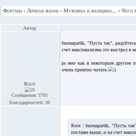
Форумы
›
Личная жизнь
›
Мужчина и женщина...
›
Чего 
Автор
buonapartik,
"Пусть так", радуйтес
счет максимализма это выстрел в 
ps мне как и некоторым другим п
очень приятно читать
Root
Сообщения: 5705
Благодарностей: 39
Root :
buonapartik,
"Пусть так
постами выше, и на счет макс