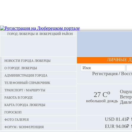
ГОРОД ЛЮБЕРЦЫ И ЛЮБЕРЕЦКИЙ РАЙОН
ЛИЧНЫЕ 
Новости города Люберцы
О городе Люберцы
Регистрация
/
Восс
Администрация города
Телефонный справочник
Транспорт / маршруты
o
Ощуща
27 С
Ветер:
Работа в городе
небольшой дождь
Давле
Карта города Люберцы
Гороскоп
Фото галерея
USD
81.41₽ ⬆
EUR
94.06₽ ⬆
Форум / конференция