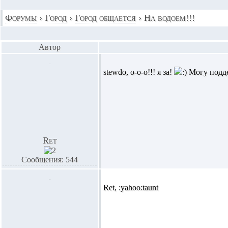
Форумы
›
Город
›
Город общается
›
На водоем!!!
Автор
stewdo,
о-о-о!!! я за!
Могу подде
Ret
Сообщения: 544
Ret,
:yahoo:taunt