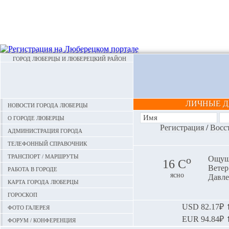
ГОРОД ЛЮБЕРЦЫ И ЛЮБЕРЕЦКИЙ РАЙОН
ЛИЧНЫЕ 
Новости города Люберцы
О городе Люберцы
Регистрация
/
Восс
Администрация города
Телефонный справочник
Транспорт / маршруты
o
Ощуща
16 С
Ветер:
Работа в городе
ясно
Давле
Карта города Люберцы
Гороскоп
Фото галерея
USD
82.17₽ ⬆
EUR
94.84₽ ⬆
Форум / конференция