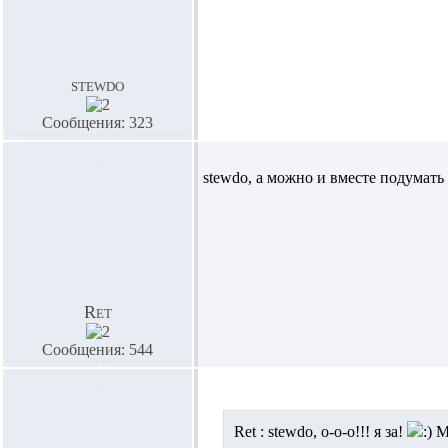
stewdo
Сообщения: 323
stewdo,
а можно и вместе подумать
Ret
Сообщения: 544
Ret :
stewdo,
о-о-о!!! я за!
Мо