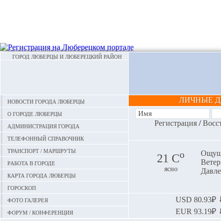
ГОРОД ЛЮБЕРЦЫ И ЛЮБЕРЕЦКИЙ РАЙОН
ЛИЧНЫЕ 
Новости города Люберцы
О городе Люберцы
Регистрация
/
Восс
Администрация города
Телефонный справочник
Транспорт / маршруты
o
Ощуща
21 С
Ветер:
Работа в городе
ясно
Давле
Карта города Люберцы
Гороскоп
Фото галерея
USD
80.93₽ ⬇
EUR
93.19₽ ⬇
Форум / конференция