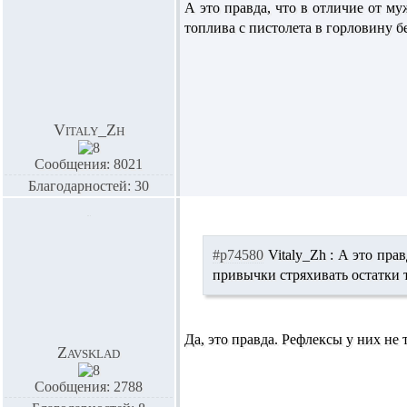
А это правда, что в отличие от м
топлива с пистолета в горловину бе
Vitaly_Zh
Сообщения: 8021
Благодарностей: 30
#p74580
Vitaly_Zh :
А это прав
привычки стряхивать остатки т
Да, это правда. Рефлексы у них н
Zavsklad
Сообщения: 2788