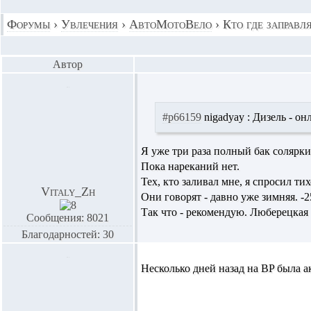
Форумы
›
Увлечения
›
АвтоМотоВело
›
Кто где заправля
Автор
#p66159
nigadyay :
Дизель - онл
Я уже три раза полный бак солярки
Пока нареканий нет.
Тех, кто заливал мне, я спросил тихо
Vitaly_Zh
Они говорят - давно уже зимняя. -2
Так что - рекомендую. Люберецкая 
Сообщения: 8021
Благодарностей: 30
Несколько дней назад на BP была а