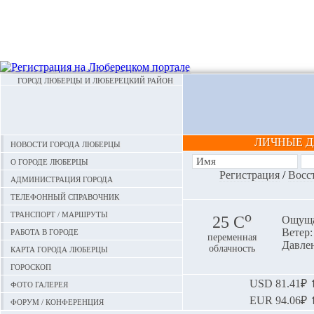
ГОРОД ЛЮБЕРЦЫ И ЛЮБЕРЕЦКИЙ РАЙОН
ЛИЧНЫЕ 
Новости города Люберцы
О городе Люберцы
Регистрация
/
Восс
Администрация города
Телефонный справочник
Транспорт / маршруты
o
25 С
Ощуща
Работа в городе
Ветер:
переменная
Давлен
Карта города Люберцы
облачность
Гороскоп
Фото галерея
USD
81.41₽ ⬆
EUR
94.06₽ ⬆
Форум / конференция