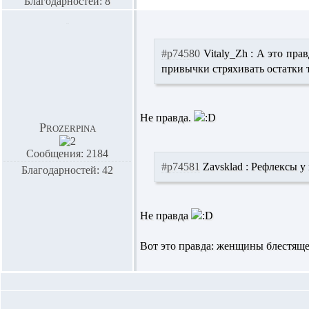
Благодарностей: 8
#p74580
Vitaly_Zh :
А это прав
привычки стряхивать остатки т
Не правда.
Prozerpina
Сообщения: 2184
#p74581
Zavsklad :
Рефлексы у 
Благодарностей: 42
Не правда
Вот это правда: женщины блестящ