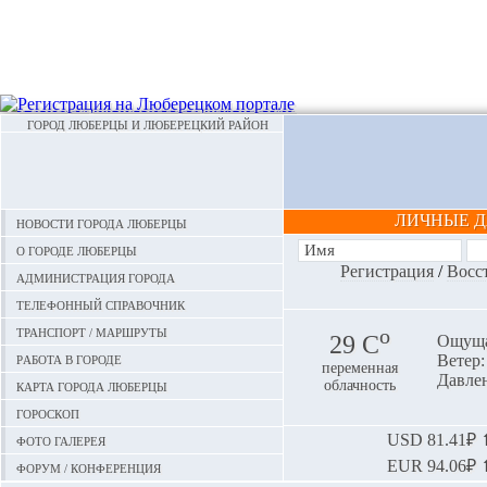
ГОРОД ЛЮБЕРЦЫ И ЛЮБЕРЕЦКИЙ РАЙОН
ЛИЧНЫЕ 
Новости города Люберцы
О городе Люберцы
Регистрация
/
Восс
Администрация города
Телефонный справочник
Транспорт / маршруты
o
29 С
Ощуща
Работа в городе
Ветер:
переменная
Давлен
Карта города Люберцы
облачность
Гороскоп
Фото галерея
USD
81.41₽ ⬆
EUR
94.06₽ ⬆
Форум / конференция