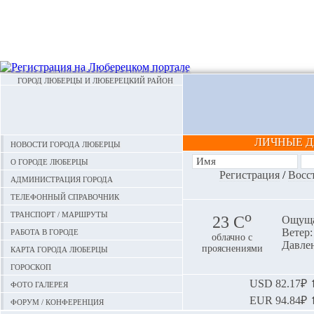
ГОРОД ЛЮБЕРЦЫ И ЛЮБЕРЕЦКИЙ РАЙОН
ЛИЧНЫЕ 
Новости города Люберцы
О городе Люберцы
Регистрация
/
Восс
Администрация города
Телефонный справочник
Транспорт / маршруты
o
23 С
Ощуща
Работа в городе
Ветер:
облачно с
Давлен
Карта города Люберцы
прояснениями
Гороскоп
Фото галерея
USD
82.17₽ ⬆
EUR
94.84₽ ⬆
Форум / конференция