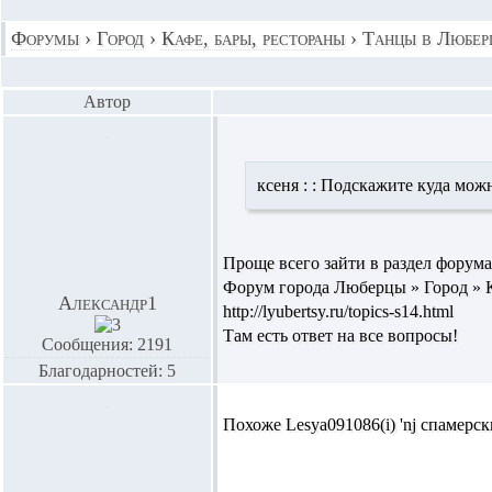
Форумы
›
Город
›
Кафе, бары, рестораны
›
Танцы в Любер
Автор
ксеня :
: Подскажите куда можн
Проще всего зайти в раздел форума
Форум города Люберцы » Город » К
Александр1
http://lyubertsy.ru/topics-s14.html
Там есть ответ на все вопросы!
Сообщения: 2191
Благодарностей: 5
Похоже
Lesya091086(i)
'nj спамерск