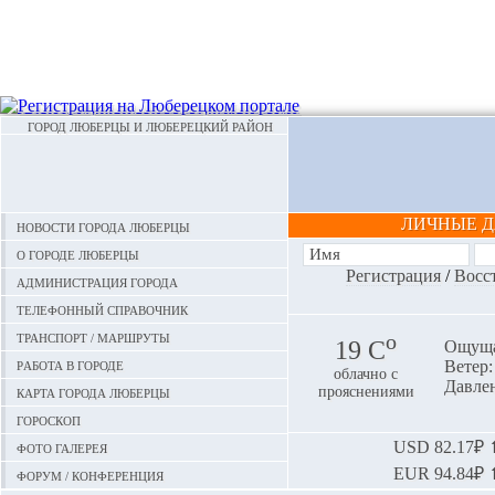
ГОРОД ЛЮБЕРЦЫ И ЛЮБЕРЕЦКИЙ РАЙОН
ЛИЧНЫЕ 
Новости города Люберцы
О городе Люберцы
Регистрация
/
Восс
Администрация города
Телефонный справочник
Транспорт / маршруты
o
19 С
Ощуща
Работа в городе
Ветер: 
облачно с
Давлен
Карта города Люберцы
прояснениями
Гороскоп
Фото галерея
USD
82.17₽ ⬆
EUR
94.84₽ ⬆
Форум / конференция