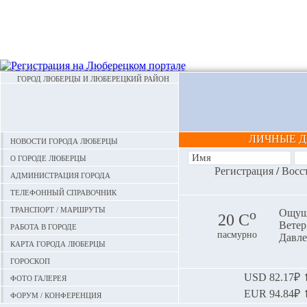
ГОРОД ЛЮБЕРЦЫ И ЛЮБЕРЕЦКИЙ РАЙОН
ЛИЧНЫЕ 
Новости города Люберцы
О городе Люберцы
Регистрация
/
Восс
Администрация города
Телефонный справочник
Транспорт / маршруты
o
Ощуща
20 С
Ветер:
Работа в городе
пасмурно
Давле
Карта города Люберцы
Гороскоп
Фото галерея
USD
82.17₽ ⬆
EUR
94.84₽ ⬆
Форум / конференция