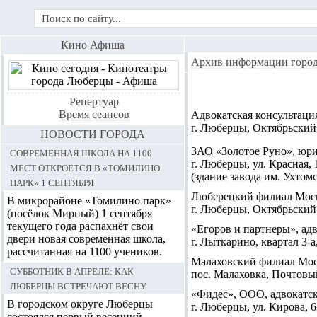
Кино Афиша
Архив информации горо
Репертуар
Время сеансов
Адвокатская консультаци
г. Люберцы, Октябрьский 
НОВОСТИ ГОРОДА
Современная школа на 1100
ЗАО «Золотое Руно», юри
г. Люберцы, ул. Красная, 1
мест откроется в «Томилино
(здание завода им. Ухтомск
парк» 1 сентября
Люберецкий филиал Моск
В микрорайоне «Томилино парк»
г. Люберцы, Октябрьский п
(посёлок Мирный) 1 сентября
текущего года распахнёт свои
«Егоров и партнеры», ад
двери новая современная школа,
г. Лыткарино, квартал 3-а,
рассчитанная на 1100 учеников.
Малаховский филиал Мос
Субботник в апреле: как
пос. Малаховка, Почтовый 
Люберцы встречают весну
«Фидес», ООО, адвокатс
В городском округе Люберцы
г. Люберцы, ул. Кирова, 61
состоялся первый весенний