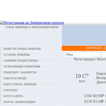
ГОРОД ЛЮБЕРЦЫ И ЛЮБЕРЕЦКИЙ РАЙОН
ЛИЧНЫЕ 
Новости города Люберцы
О городе Люберцы
Регистрация
/
Восс
Администрация города
Телефонный справочник
Транспорт / маршруты
o
Ощуща
19 С
Ветер:
Работа в городе
ясно
Давле
Карта города Люберцы
Гороскоп
Фото галерея
USD
80.93₽ ⬇
EUR
93.19₽ ⬇
Форум / конференция