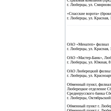
Страховая компания (пред
г. Люберцы, ул. Смирновска
«Спасские ворота» (броке
г. Люберцы, ул. Красная, 1
ОАО «Менатеп» филиал
г. Люберцы, ул. Красная, 1
ОАО «Мастер-Банк», Лю
г. Люберцы, ул. Южная, 8 
ОАО Люберецкий филиал 
г. Люберцы, ул. Красноарме
Обменный пункт, филиал
Люберецкое отделение С
Среднерусского банка Сб
г. Люберцы, Октябрьский п
Обменный пункт
г. Любер
Обменный пункт
г. Любер