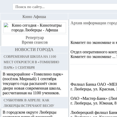
Кино Афиша
Архив информации горо
Репертуар
Время сеансов
Комитет по экономике и
НОВОСТИ ГОРОДА
Отдел оперативного конт
Современная школа на 1100
Комитет по экономике
...
мест откроется в «Томилино
парк» 1 сентября
В микрорайоне «Томилино парк»
(посёлок Мирный) 1 сентября
текущего года распахнёт свои
Филиал Банка ОАО «МЕН
двери новая современная школа,
г. Люберцы, ул. Красная, 1
рассчитанная на 1100 учеников.
ОАО «Мастер-Банк»
(Люб
Субботник в апреле: как
г. Люберцы, ул. Южная, 8 
Люберцы встречают весну
В городском округе Люберцы
Люберецкий филиал Бан
состоялся первый весенний