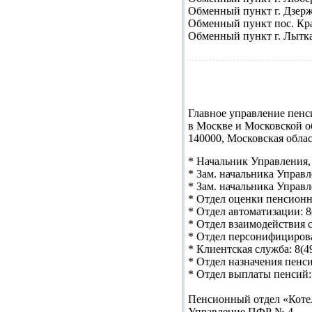
Обменный пункт
г. Дзерж
Обменный пункт
пос. Кра
Обменный пункт
г. Лытка
Главное управление пен
в Москве и Московской о
140000, Московская облас
* Начальник Управления,
* Зам. начальника Управ
* Зам. начальника Управ
* Отдел оценки пенсионн
* Отдел автоматизации: 8
* Отдел взаимодействия с
* Отдел персонифицирова
* Клиентская служба: 8(4
* Отдел назначения пенси
* Отдел выплаты пенсий: 
Пенсионный отдел «Коте
Управление ПФР № 4