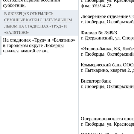
г. Люберцы, ул. Красноарм
субботник.
факс 559-94-72
В Люберцах открылись
Люберецкое отделение С
сезонные катки с натуральным
г. Люберцы, Октябрьский пр
льдом на стадионах «Труд» и
«Балятино»
Филиал № 7809/3
г. Дзержинский, ул. Спорт
На стадионах «Труд» и «Балятино»
в городском округе Люберцы
«Эталон-банк», КБ, Люб
начался зимний сезон.
г. Люберцы, Октябрьский п
Коммерческий банк ООО
г. Лыткарино, квартал 2, д
Внешторгбанк
г. Люберцы, Октябрьский п
Операционная касса внек
г. Люберцы, ул. Красноарм