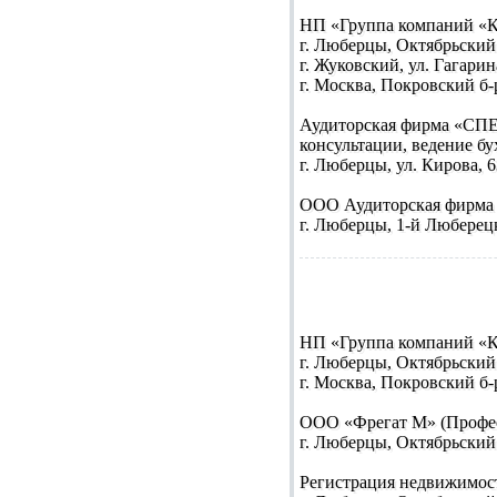
НП «Группа компаний «
г. Люберцы, Октябрьский п
г. Жуковский, ул. Гагарина
г. Москва, Покровский б-р,
Аудиторская фирма «С
консультации, ведение бу
г. Люберцы, ул. Кирова, 63 
ООО Аудиторская фирма «
г. Люберцы, 1-й Люберецки
НП «Группа компаний «
г. Люберцы, Октябрьский п
г. Москва, Покровский б-р,
ООО «Фрегат М»
(Профе
г. Люберцы, Октябрьский пр
Регистрация недвижимос