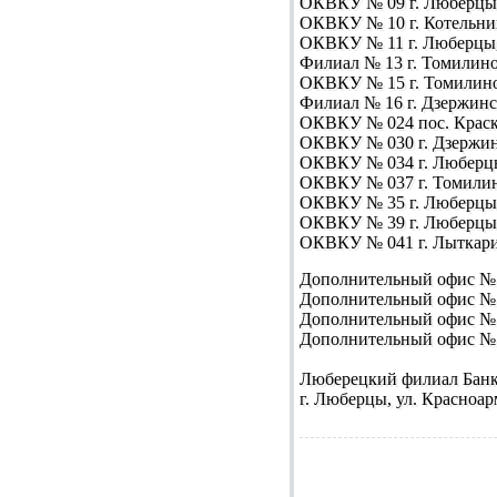
ОКВКУ № 09
г. Люберцы,
ОКВКУ № 10
г. Котельни
ОКВКУ № 11
г. Люберцы, 
Филиал № 13
г. Томилино,
ОКВКУ № 15
г. Томилино,
Филиал № 16
г. Дзержинск
ОКВКУ № 024
пос. Краско
ОКВКУ № 030
г. Дзержин
ОКВКУ № 034
г. Люберцы
ОКВКУ № 037
г. Томилин
ОКВКУ № 35
г. Люберцы, 
ОКВКУ № 39
г. Люберцы,
ОКВКУ № 041
г. Лыткарин
Дополнительный офис №
Дополнительный офис №
Дополнительный офис №
Дополнительный офис №
Люберецкий филиал Бан
г. Люберцы, ул. Красноарм