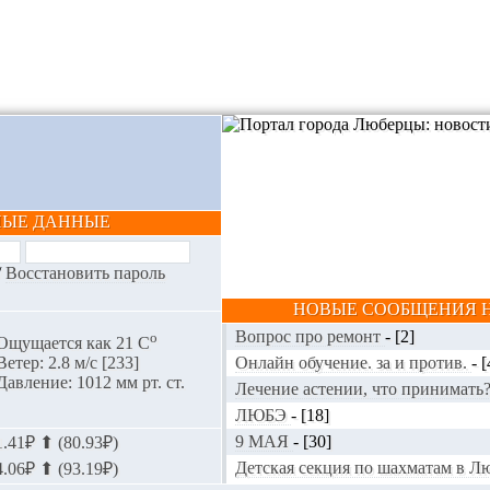
НЫЕ ДАННЫЕ
/
Восстановить пароль
НОВЫЕ СООБЩЕНИЯ Н
Вопрос про ремонт
-
[2]
o
Ощущается как 21 С
Онлайн обучение. за и против.
-
[
Ветер: 2.8 м/с [233]
Давление: 1012 мм рт. ст.
Лечение астении, что принимать
ЛЮБЭ
-
[18]
9 МАЯ
-
[30]
.41₽ ⬆ (80.93₽)
Детская секция по шахматам в 
.06₽ ⬆ (93.19₽)