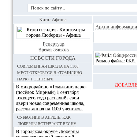
Кино Афиша
Архив информации
Репертуар
Время сеансов
Общеросси
НОВОСТИ ГОРОДА
Размер файла: 0Кб,
Современная школа на 1100
мест откроется в «Томилино
парк» 1 сентября
ДОБАВЛЕ
В микрорайоне «Томилино парк»
(посёлок Мирный) 1 сентября
текущего года распахнёт свои
двери новая современная школа,
рассчитанная на 1100 учеников.
Субботник в апреле: как
Люберцы встречают весну
В городском округе Люберцы
состоялся первый весенний