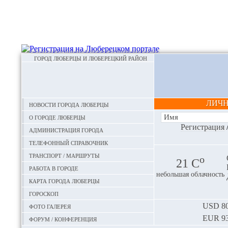
ГОРОД ЛЮБЕРЦЫ И ЛЮБЕРЕЦКИЙ РАЙОН
ЛИЧ
Новости города Люберцы
О городе Люберцы
Регистрация
Администрация города
Телефонный справочник
Транспорт / маршруты
o
21 С
Работа в городе
небольшая облачность
Карта города Люберцы
Гороскоп
Фото галерея
USD
80
EUR
93
Форум / конференция