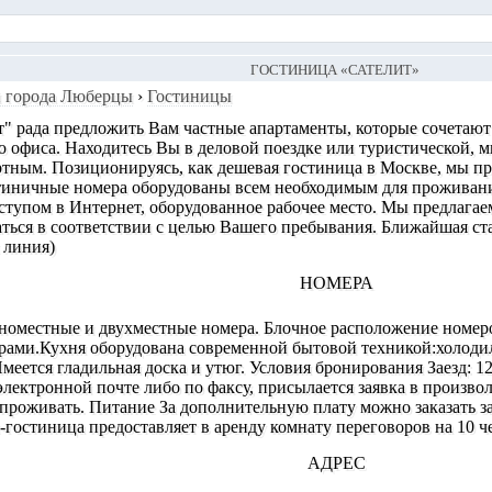
ГОСТИНИЦА «САТЕЛИТ»
 города Люберцы
›
Гостиницы
" рада предложить Вам частные апартаменты, которые сочетают
офиса. Находитесь Вы в деловой поездке или туристической, м
тным. Позиционируясь, как дешевая гостиница в Москве, мы пр
тиничные номера оборудованы всем необходимым для проживания
ступом в Интернет, оборудованное рабочее место. Мы предлагае
аться в соответствии с целью Вашего пребывания. Ближайшая ст
 линия)
НОМЕРА
оместные и двухместные номера. Блочное расположение номеро
рами.Кухня оборудована современной бытовой техникой:холод
меется гладильная доска и утюг. Условия бронирования Заезд: 12
электронной почте либо по факсу, присылается заявка в произво
 проживать. Питание За дополнительную плату можно заказать з
остиница предоставляет в аренду комнату переговоров на 10 ч
АДРЕС