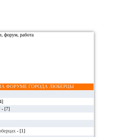
А ФОРУМЕ ГОРОДА ЛЮБЕРЦЫ
4]
?
-
[7]
Люберцах
-
[1]