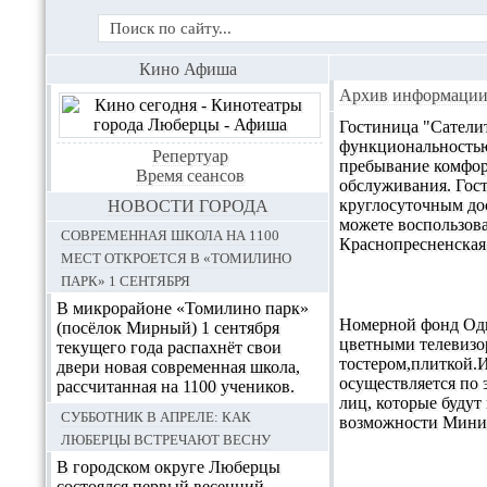
Кино Афиша
Архив информации
Гостиница "Сателит
функциональностью 
Репертуар
пребывание комфор
Время сеансов
обслуживания. Гос
круглосуточным до
НОВОСТИ ГОРОДА
можете воспользов
Современная школа на 1100
Краснопресненская
мест откроется в «Томилино
парк» 1 сентября
В микрорайоне «Томилино парк»
Номерной фонд Одн
(посёлок Мирный) 1 сентября
цветными телевизо
текущего года распахнёт свои
тостером,плиткой.И
двери новая современная школа,
осуществляется по 
рассчитанная на 1100 учеников.
лиц, которые будут
Субботник в апреле: как
возможности Мини-г
Люберцы встречают весну
В городском округе Люберцы
состоялся первый весенний