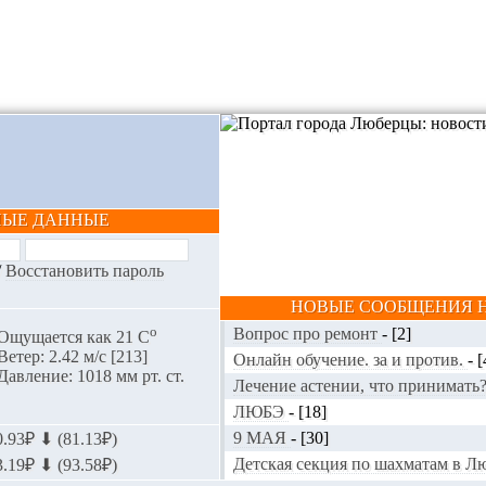
НЫЕ ДАННЫЕ
/
Восстановить пароль
НОВЫЕ СООБЩЕНИЯ Н
o
Вопрос про ремонт
-
[2]
Ощущается как 21 С
Ветер: 2.42 м/с [213]
Онлайн обучение. за и против.
-
[
Давление: 1018 мм рт. ст.
Лечение астении, что принимать
ЛЮБЭ
-
[18]
9 МАЯ
-
[30]
.93₽ ⬇ (81.13₽)
Детская секция по шахматам в 
.19₽ ⬇ (93.58₽)